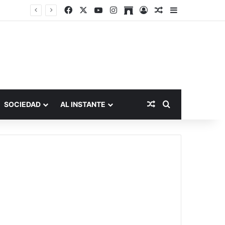
Facebook
X
YouTube
Instagram
Archive
Acceso
Publicación al a
Barra lateral
Publicación al aza
Buscar por
SOCIEDAD
AL INSTANTE