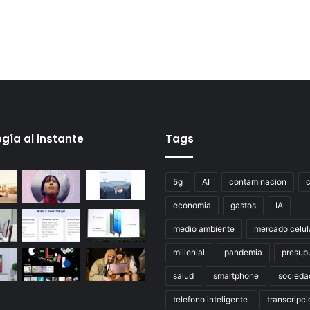
gía al instante
Tags
5g
AI
contaminacion
economia
gastos
IA
medio ambiente
mercado celul
millenial
pandemia
presup
salud
smartphone
socieda
telefono inteligente
transcripci