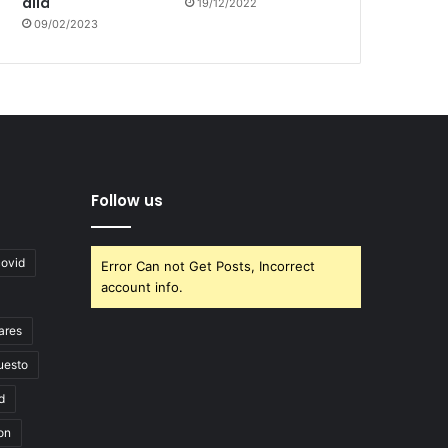
allá
19/12/2022
09/02/2023
Follow us
covid
Error Can not Get Posts, Incorrect
account info.
ares
uesto
d
on