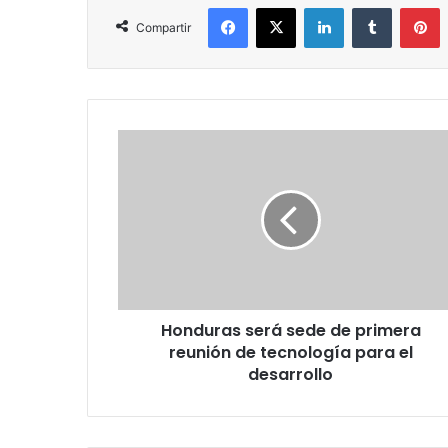
Facebook
X
LinkedIn
Tumblr
P
Compartir
Honduras
será
sede
de
primera
reunión
de
tecnología
para
Honduras será sede de primera
el
desarrollo
reunión de tecnología para el
desarrollo