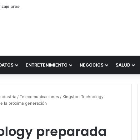
zaje presencial vs. por internet
DATOS
ENTRETENIMIENTO
NEGOCIOS
SALUD
ndustria
/
Telecomunicaciones
/
Kingston Technology
de la próxima generación
ology preparada