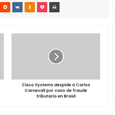
interest
Reddit
VKontakte
Odnoklassniki
Pocket
Imprimir
Cisco
Systems
despide
a
Carlos
Carnevali
por
caso
de
Cisco Systems despide a Carlos
fraude
tributario
Carnevali por caso de fraude
en
tributario en Brasil
Brasil