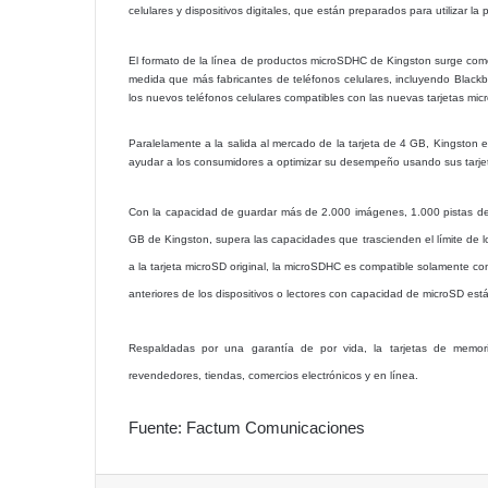
celulares y dispositivos digitales, que están preparados para utilizar 
El formato de la línea de productos microSDHC de Kingston surge com
medida que más fabricantes de teléfonos celulares, incluyendo Blackb
los nuevos teléfonos celulares compatibles con las nuevas tarjetas mi
Paralelamente a la salida al mercado de la tarjeta de 4 GB, Kingsto
ayudar a los consumidores a optimizar su desempeño usando sus tarjet
Con la capacidad de guardar más de 2.000 imágenes, 1.000 pistas de 
GB de Kingston, supera las capacidades que trascienden el límite de lo
a la tarjeta microSD original, la microSDHC es compatible solamente co
anteriores de los dispositivos o lectores con capacidad de microSD est
Respaldadas por una garantía de por vida, la tarjetas de memori
revendedores, tiendas, comercios electrónicos y en línea.
Fuente: Factum Comunicaciones