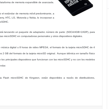
la plataforma de memoria expandible de avanzada.
o el estándar de memoria móvil predominante, a
erry,
HTC
, LG, Motorola y Nokia, lo incorporan a
croSDHC.
n está lanzando un paquete de adaptador, número de parte: (SDC4/4GB+2
ADP
), para
as microSDHC en computadoras personales y otros dispositivos digitales.
música digital u 8 horas de video MPEG4, el formato de la tarjeta microSDHC de 4
s 2 GB del formato de la tarjeta microSD original.
Aunque idéntica en tamaño físico
n los principales dispositivos que funcionan con las microSDHC y no con los modelos
ándar.
a Flash microSDHC de Kingston, están disponibles a través de distribuidores,