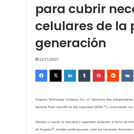
para cubrir nec
celulares de la
generación
23/11/2007
Facebook
X
LinkedIn
Tumblr
Pinterest
Reddit
Kingston Technology Company, Inc., el
fabricante líder independiente
memoria Flash microSD de alta capacidad (SDHC™), comenzando con u
Siempre y cuando la velocidad y capacidad aumenten el factor de for
®
de Kingston
, resultan perfectas para cubrir las crecientes demandas