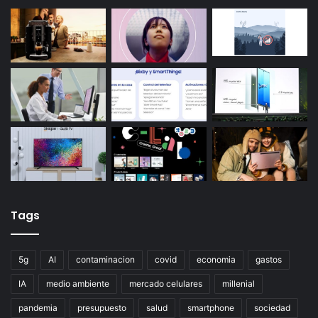
Tags
5g
AI
contaminacion
covid
economia
gastos
IA
medio ambiente
mercado celulares
millenial
pandemia
presupuesto
salud
smartphone
sociedad