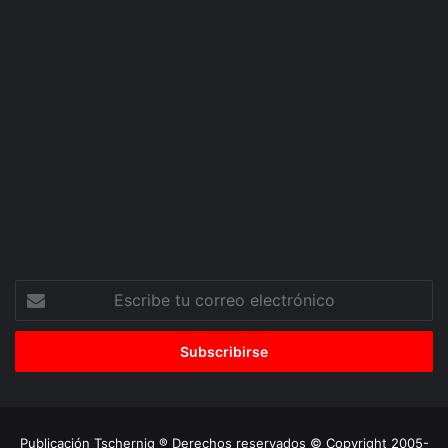
Escribe
tu
correo
electrónico
Publicación Tschernig ® Derechos reservados © Copyright 2005-