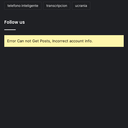
telefono inteligente
transcripcion
ucrania
Follow us
Error Can not Get Posts, Incorrect account info.