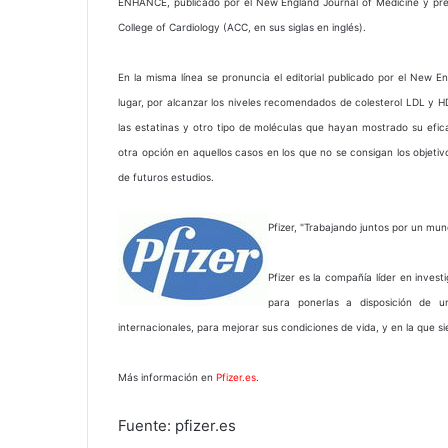
ENHANCE, publicado por el New England Journal of Medicine y pres
College of Cardiology (ACC, en sus siglas en inglés).
En la misma línea se pronuncia el editorial publicado por el New E
lugar, por alcanzar los niveles recomendados de colesterol LDL y HD
las estatinas y otro tipo de moléculas que hayan mostrado su efi
otra opción en aquellos casos en los que no se consigan los objetivo
de futuros estudios.
Pfizer, "Trabajando juntos por un m
Pfizer es la compañía líder en inves
para ponerlas a disposición de 
internacionales, para mejorar sus condiciones de vida, y en la que
Más información en
Pfizer.es
.
Fuente: pfizer.es