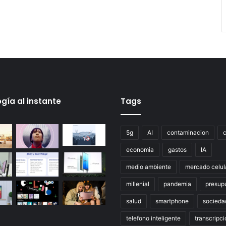
gía al instante
Tags
5g
AI
contaminacion
economia
gastos
IA
medio ambiente
mercado celul
millenial
pandemia
presup
salud
smartphone
socieda
telefono inteligente
transcripci