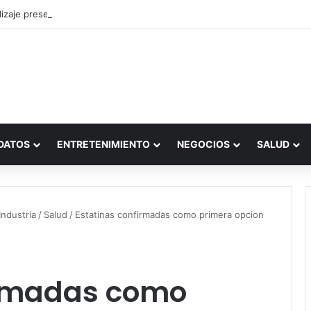
zaje presencial vs. por internet
DATOS
ENTRETENIMIENTO
NEGOCIOS
SALUD
ndustria
/
Salud
/
Estatinas confirmadas como primera opcion
irmadas como