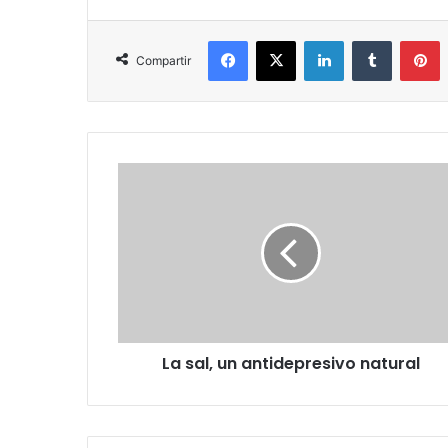
Facebook
X
LinkedIn
Tumblr
P
Compartir
La
sal,
un
antidepresivo
natural
La sal, un antidepresivo natural