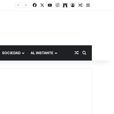
Facebook
X
YouTube
Instagram
Archive
Acceso
Publicación al a
Barra lateral
Publicación al aza
Buscar por
SOCIEDAD
AL INSTANTE