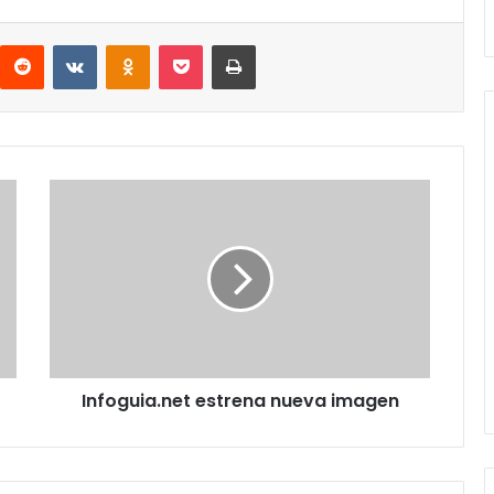
interest
Reddit
VKontakte
Odnoklassniki
Pocket
Imprimir
Infoguia.net
estrena
nueva
imagen
Infoguia.net estrena nueva imagen