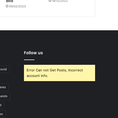
allá
19/12/2022
09/02/2023
Follow us
covid
Error Can not Get Posts, Incorrect
account info.
ares
uesto
d
on