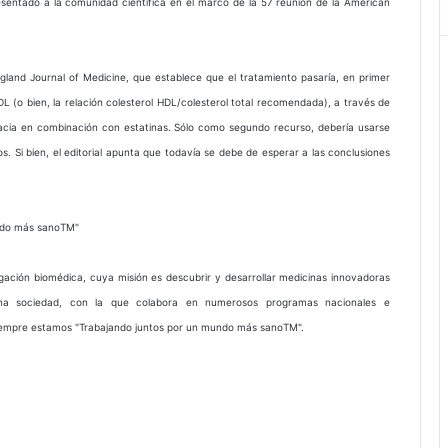
entado a la comunidad científica en el marco de la 57 reunión de la American
ngland Journal of Medicine, que establece que el tratamiento pasaría, en primer
L (o bien, la relación colesterol HDL/colesterol total recomendada), a través de
cacia en combinación con estatinas. Sólo como segundo recurso, debería usarse
s. Si bien, el editorial apunta que todavía se debe de esperar a las conclusiones
undo más sanoTM"
tigación biomédica, cuya misión es descubrir y desarrollar medicinas innovadoras
una sociedad, con la que colabora en numerosos programas nacionales e
 siempre estamos "Trabajando juntos por un mundo más sanoTM".