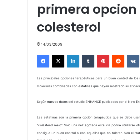
primera opcion e
colesterol
14/03/2009
Facebook
X
LinkedIn
Tumblr
Pinterest
Reddit
Las principales opciones terapéuticas para un buen control de los
moléculas combinadas con estatinas que hayan mostrado su eficacia
Según nuevos datos del estudio ENHANCE publicados por el New Engl
Las estatinas son la primera opción terapéutica que se debe us
"colesterol malo". Sólo una vez agotada esta vía podría utilizarse 
consigue un buen control o con aquellos que no toleran bien el tra