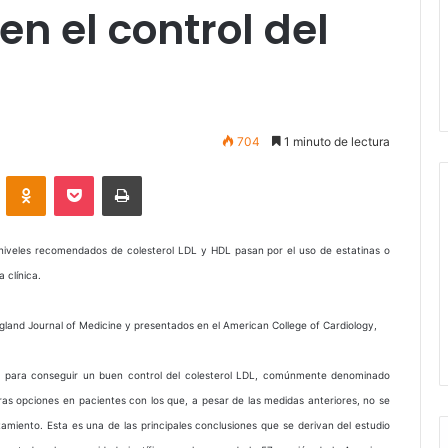
n el control del
704
1 minuto de lectura
VKontakte
Odnoklassniki
Pocket
Imprimir
 niveles recomendados de colesterol LDL y HDL pasan por el uso de estatinas o
 clínica.
and Journal of Medicine y presentados en el American College of Cardiology,
ar para conseguir un buen control del colesterol LDL, comúnmente denominado
otras opciones en pacientes con los que, a pesar de las medidas anteriores, no se
tamiento. Esta es una de las principales conclusiones que se derivan del estudio