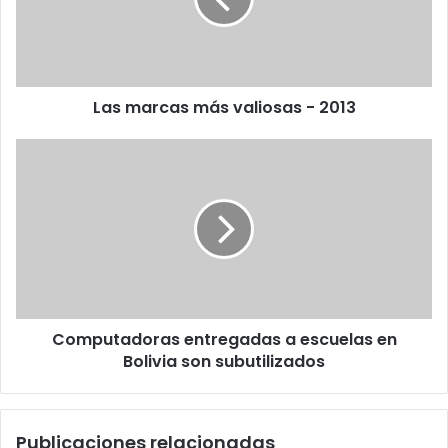
2013
Las marcas más valiosas - 2013
Computadoras
entregadas
a
escuelas
en
Bolivia
son
subutilizados
Computadoras entregadas a escuelas en
Bolivia son subutilizados
Publicaciones relacionadas