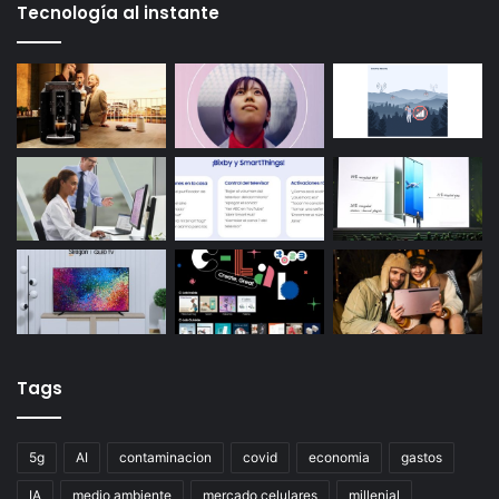
Tecnología al instante
Tags
5g
AI
contaminacion
covid
economia
gastos
IA
medio ambiente
mercado celulares
millenial