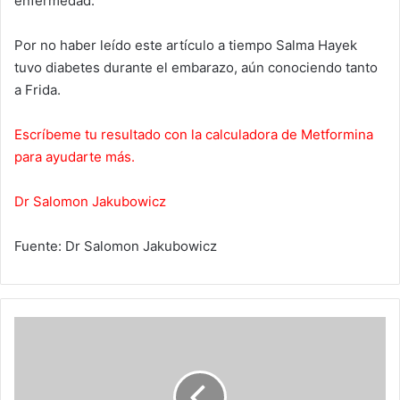
enfermedad.
Por no haber leído este artículo a tiempo Salma Hayek
tuvo diabetes durante el embarazo, aún conociendo tanto
a Frida.
Escríbeme tu resultado con la calculadora de Metformina
para ayudarte más.
Dr Salomon Jakubowicz
Fuente: Dr Salomon Jakubowicz
Las
marcas
más
valiosas
-