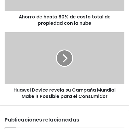
de
propiedad
Ahorro de hasta 80% de costo total de
con
la
propiedad con la nube
nube
Huawei
Device
revela
su
Campaña
Mundial
Make
it
Possible
Huawei Device revela su Campaña Mundial
para
el
Make it Possible para el Consumidor
Consumidor
Publicaciones relacionadas