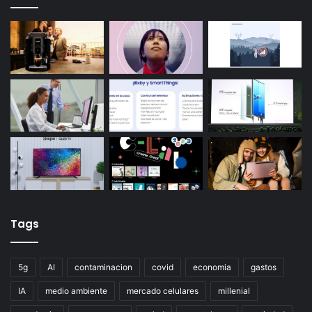
Tags
5g
AI
contaminacion
covid
economia
gastos
IA
medio ambiente
mercado celulares
millenial