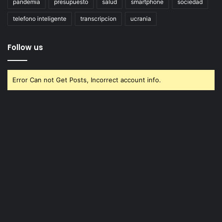
pandemia
presupuesto
salud
smartphone
sociedad
telefono inteligente
transcripcion
ucrania
Follow us
Error Can not Get Posts, Incorrect account info.