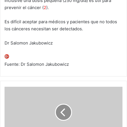
Inclusive una dosis pequeña (250 mg/día) es útil para
prevenir el cáncer (
2
).
Es difícil aceptar para médicos y pacientes que no todos
los cánceres necesitan ser detectados.
Dr Salomon Jakubowicz
Fuente: Dr Salomon Jakubowicz
Ahorro
de
hasta
80%
de
costo
total