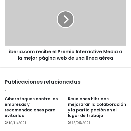
recibe
el
Premio
Interactive
Media
a
la
mejor
iberia.com recibe el Premio Interactive Media a
página
web
la mejor página web de una línea aérea
de
una
línea
Publicaciones relacionadas
aérea
Ciberataques contra las
Reuniones híbridas
empresas y
mejorarán la colaboración
recomendaciones para
y la participación en el
evitarlos
lugar de trabajo
19/11/2021
18/05/2021