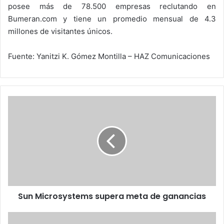
posee más de 78.500 empresas reclutando en
Bumeran.com y tiene un promedio mensual de 4.3
millones de visitantes únicos.
Fuente: Yanitzi K. Gómez Montilla – HAZ Comunicaciones
Sun
Microsystems
supera
meta
de
ganancias
Sun Microsystems supera meta de ganancias
iberia.com