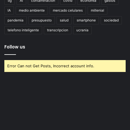
5g
AI
contaminacion
covid
economia
gastos
IA
medio ambiente
mercado celulares
millenial
pandemia
presupuesto
salud
smartphone
sociedad
telefono inteligente
transcripcion
ucrania
Follow us
Error Can not Get Posts, Incorrect account info.