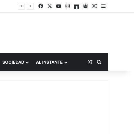
Facebook
X
YouTube
Instagram
Archive
Acceso
Publicación al a
Barra lateral
Publicación al aza
Buscar por
SOCIEDAD
AL INSTANTE