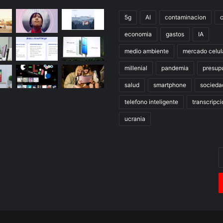
5g
AI
contaminacion
economia
gastos
IA
medio ambiente
mercado celul
millenial
pandemia
presup
salud
smartphone
socieda
telefono inteligente
transcripci
ucrania
E
t
c
e