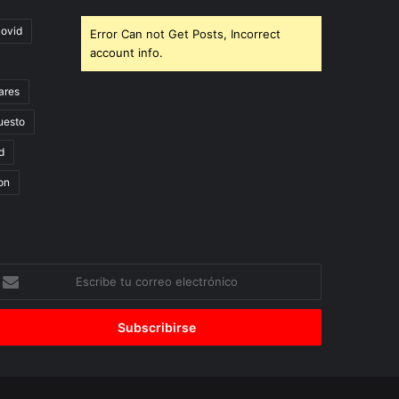
covid
Error Can not Get Posts, Incorrect
account info.
ares
uesto
d
on
scribe
u
orreo
lectrónico