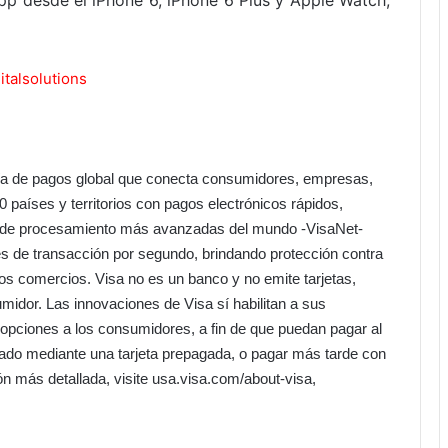
p desde el iPhone 6, iPhone 6 Plus y Apple Watch,
talsolutions
ía de pagos global que conecta consumidores, empresas,
0 países y territorios con pagos electrónicos rápidos,
s de procesamiento más avanzadas del mundo -VisaNet-
 de transacción por segundo, brindando protección contra
os comercios. Visa no es un banco y no emite tarjetas,
sumidor. Las innovaciones de Visa sí habilitan a sus
s opciones a los consumidores, a fin de que puedan pagar al
ipado mediante una tarjeta prepagada, o pagar más tarde con
ón más detallada, visite usa.visa.com/about-visa,