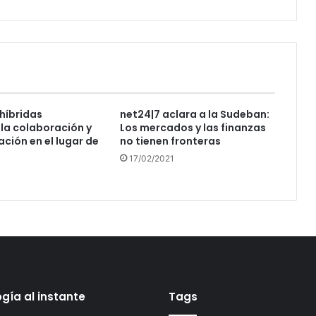
híbridas
net24|7 aclara a la Sudeban:
la colaboración y
Los mercados y las finanzas
ación en el lugar de
no tienen fronteras
17/02/2021
gía al instante
Tags