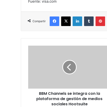
Fuente: visa.com
Facebook
X
LinkedIn
Tumblr
P
Compartir
BBM
Channels
se
integra
con
la
plataforma
de
gestión
BBM Channels se integra con la
de
medios
plataforma de gestión de medios
sociales
sociales Hootsuite