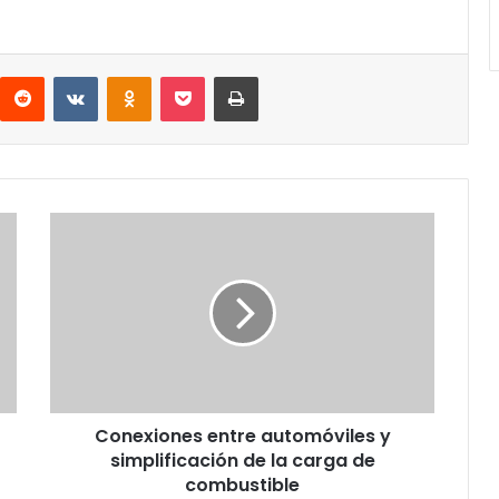
interest
Reddit
VKontakte
Odnoklassniki
Pocket
Imprimir
Conexiones
entre
automóviles
y
simplificación
de
la
carga
de
Conexiones entre automóviles y
combustible
simplificación de la carga de
combustible