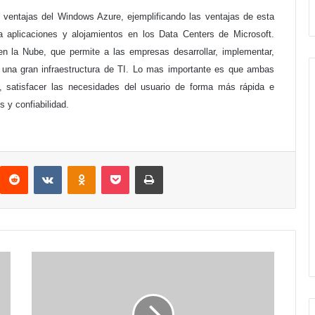
s ventajas del Windows Azure, ejemplificando las ventajas de esta
a aplicaciones y alojamientos en los Data Centers de Microsoft.
n la Nube, que permite a las empresas desarrollar, implementar,
e una gran infraestructura de TI. Lo mas importante es que ambas
, satisfacer las necesidades del usuario de forma más rápida e
s y confiabilidad.
interest
Reddit
VKontakte
Odnoklassniki
Pocket
Imprimir
Nobel
de
Física
otorgado