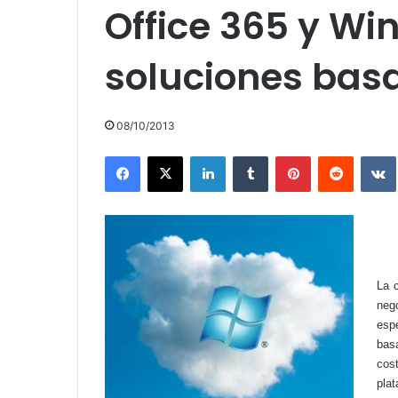
Office 365 y Wi
soluciones bas
08/10/2013
Facebook
X
LinkedIn
Tumblr
Pinterest
Reddit
La 
neg
esp
bas
cos
pla