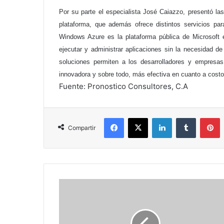
Por su parte el especialista José Caiazzo, presentó la
plataforma, que además ofrece distintos servicios par
Windows Azure es la plataforma pública de Microsoft e
ejecutar y administrar aplicaciones sin la necesidad d
soluciones permiten a los desarrolladores y empresas
innovadora y sobre todo, más efectiva en cuanto a costo
Fuente: Pronostico Consultores, C.A
Facebook
X
LinkedIn
Tumblr
P
Compartir
Google
y
Facebook,
un