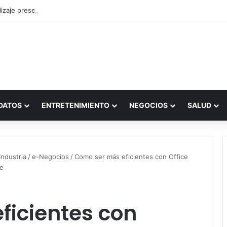
zaje presencial vs. por internet
DATOS
ENTRETENIMIENTO
NEGOCIOS
SALUD
ndustria
/
e-Negocios
/
Como ser más eficientes con Office
be
ficientes con