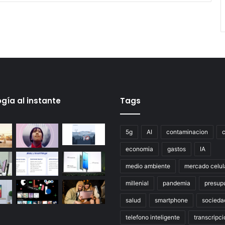
gía al instante
Tags
5g
AI
contaminacion
economia
gastos
IA
medio ambiente
mercado celul
millenial
pandemia
presup
salud
smartphone
socieda
telefono inteligente
transcripci