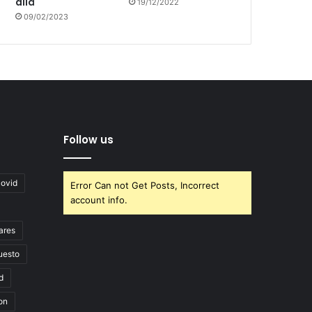
allá
19/12/2022
09/02/2023
Follow us
covid
Error Can not Get Posts, Incorrect
account info.
ares
uesto
d
on