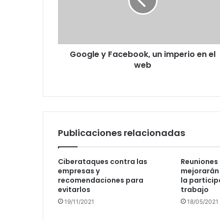
imperio
en
el
web
Google y Facebook, un imperio en el
web
Publicaciones relacionadas
Ciberataques contra las
Reuniones 
empresas y
mejorarán 
recomendaciones para
la particip
evitarlos
trabajo
19/11/2021
18/05/2021