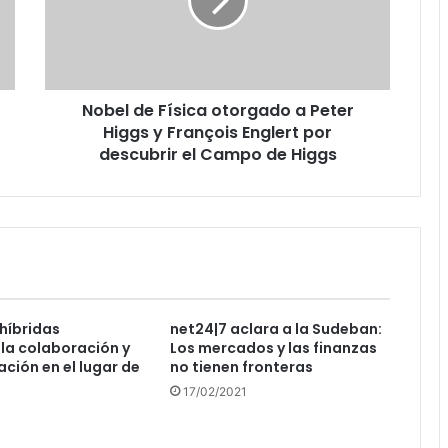
a
Peter
Higgs
y
François
Nobel de Física otorgado a Peter
Englert
por
Higgs y François Englert por
descubrir
descubrir el Campo de Higgs
el
Campo
de
Higgs
híbridas
net24|7 aclara a la Sudeban:
la colaboración y
Los mercados y las finanzas
ación en el lugar de
no tienen fronteras
17/02/2021