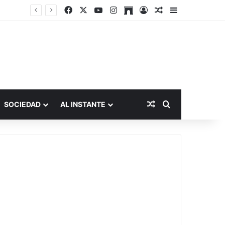
Facebook
X
YouTube
Instagram
Archive
Acceso
Publicación al a
Barra lateral
Publicación al aza
Buscar por
SOCIEDAD
AL INSTANTE