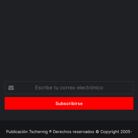
Escribe
tu
correo
electrónico
Publicación Tschernig ® Derechos reservados © Copyright 2005-