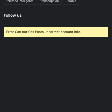
telefono inteligente
transcripcion
ucrania
Follow us
Error Can not Get Posts, Incorrect account info.