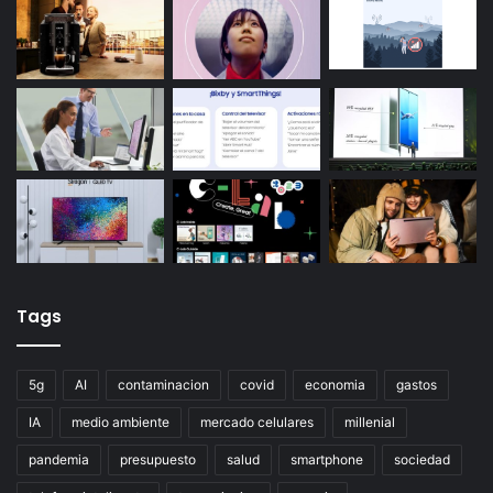
Tags
5g
AI
contaminacion
covid
economia
gastos
IA
medio ambiente
mercado celulares
millenial
pandemia
presupuesto
salud
smartphone
sociedad