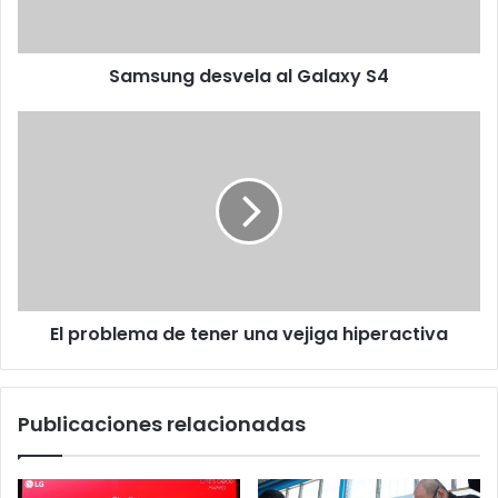
Samsung desvela al Galaxy S4
El
problema
de
tener
una
vejiga
hiperactiva
El problema de tener una vejiga hiperactiva
Publicaciones relacionadas