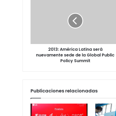
América
Latina
será
nuevamente
sede
de
la
Global
2013: América Latina será
Public
Policy
nuevamente sede de la Global Public
Summit
Policy Summit
Publicaciones relacionadas