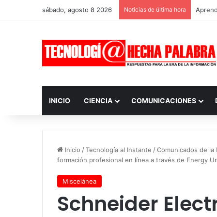
sábado, agosto 8 2026
Noticias de última hora
Aprendi
INICIO
CIENCIA
COMUNICACIONES
Inicio
/
Tecnología al Instante
/
Comunicados de la I
formación profesional en línea a través de Energy Un
Miscelánea
Schneider Elect