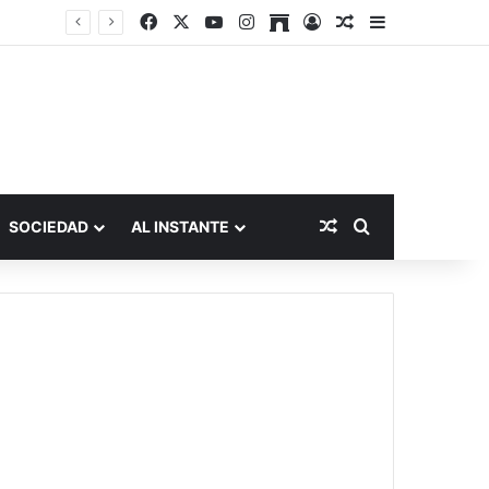
Facebook
X
YouTube
Instagram
Archive
Acceso
Publicación al a
Barra lateral
Publicación al aza
Buscar por
SOCIEDAD
AL INSTANTE