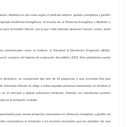
ivos divididos en dos rutas según el perfil del alumno: gestión energética y gestión
 ejemplo Auditorías Energéticas, Economía de la Eficiencia Energética o Medición y
ave para Schneider Electric, por lo que cada trimestre aparecen nuevos cursos, tanto
 profesionales como el Institute of Electrical & Electronics Engineers (IEEE),
uncil, creadora del sistema de evaluación del edificio LEED. Esta plataforma cuenta
es dinámicos, un cuestionario tipo test de 10 preguntas, y una encuesta final que
 de Schneider Electric se dirige a todas aquellas personas interesadas en dominar el
o en el mercado y aplicar soluciones eficientes. Además, los estudiantes pueden
ala en la formación recibida.
pacitados para asumir proyectos corporativos en eficiencia energética y gestión de
nales venezolanos la formación y los recursos necesarios que les permitan dar una