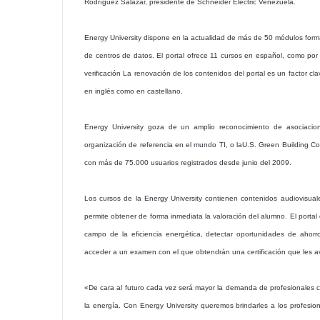
Rodríguez Salazar, presidente de Schneider Electric Venezuela.
Energy University dispone en la actualidad de más de 50 módulos format
de centros de datos. El portal ofrece 11 cursos en español, como por
verificación La renovación de los contenidos del portal es un factor cl
en inglés como en castellano.
Energy University goza de un amplio reconocimiento de asociaciones
organización de referencia en el mundo TI, o laU.S. Green Building Co
con más de 75.000 usuarios registrados desde junio del 2009.
Los cursos de la Energy University contienen contenidos audiovisual
permite obtener de forma inmediata la valoración del alumno. El portal
campo de la eficiencia energética, detectar oportunidades de ahorr
acceder a un examen con el que obtendrán una certificación que les av
«De cara al futuro cada vez será mayor la demanda de profesionales ca
la energía. Con Energy University queremos brindarles a los profesio