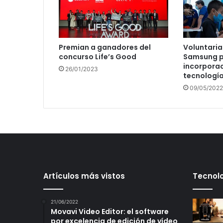
Premian a ganadores del
Voluntaria
concurso Life’s Good
Samsung p
incorporac
26/01/2023
tecnología
09/05/2022
Artículos más vistos
Tecnolo
21/06/2022
Movavi Video Editor: el software
por excelencia de edición de vídeo