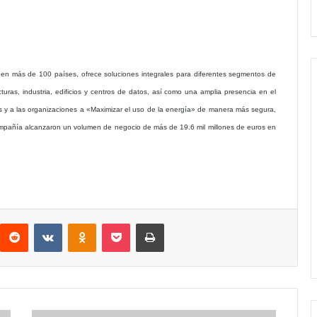
 en más de 100 países, ofrece soluciones integrales para diferentes segmentos de
uras, industria, edificios y centros de datos, así como una amplia presencia en el
as y a las organizaciones a «Maximizar el uso de la energía» de manera más segura,
compañía alcanzaron un volumen de negocio de más de 19.6 mil millones de euros en
interest
Reddit
VKontakte
Odnoklassniki
Pocket
Imprimir
Pfizer