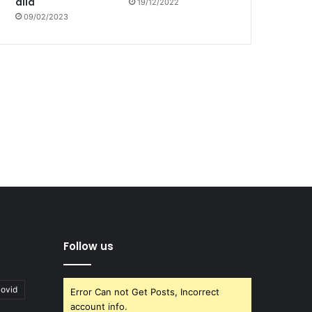
allá
19/12/2022
09/02/2023
Follow us
covid
Error Can not Get Posts, Incorrect
account info.