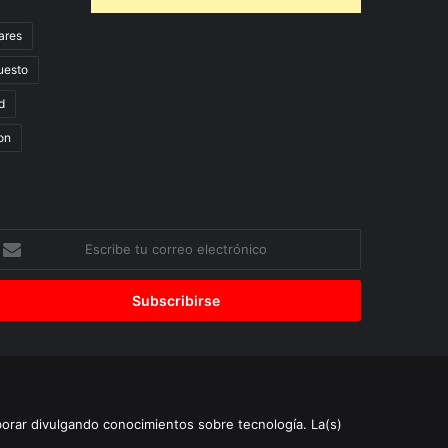
ares
uesto
d
on
scribe
u
orreo
lectrónico
borar divulgando conocimientos sobre tecnología. La(s)