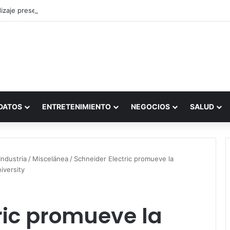
zaje presencial vs. por internet
DATOS
ENTRETENIMIENTO
NEGOCIOS
SALUD
ndustria
/
Miscelánea
/
Schneider Electric promueve la
iversity
ric promueve la