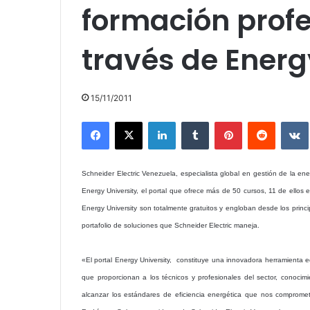
formación profe
través de Energ
15/11/2011
Facebook
X
LinkedIn
Tumblr
Pinterest
Reddit
Schneider Electric Venezuela, especialista global en gestión de la ener
Energy University, el portal que ofrece más de 50 cursos, 11 de ellos 
Energy University son totalmente gratuitos y engloban desde los princi
portafolio de soluciones que Schneider Electric maneja.
«El portal Energy University, constituye una innovadora herramienta e
que proporcionan a los técnicos y profesionales del sector, conocim
alcanzar los estándares de eficiencia energética que nos comprom