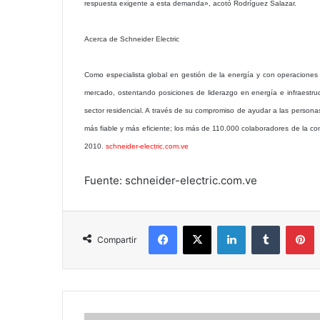
respuesta exigente a esta demanda», acotó Rodríguez Salazar.
Acerca de Schneider Electric
Como especialista global en gestión de la energía y con operaciones
mercado, ostentando posiciones de liderazgo en energía e infraestruct
sector residencial. A través de su compromiso de ayudar a las person
más fiable y más eficiente; los más de 110.000 colaboradores de la 
2010.
schneider-electric.com.ve
Fuente: schneider-electric.com.ve
Facebook
X
LinkedIn
Tumblr
P
Compartir
2013: