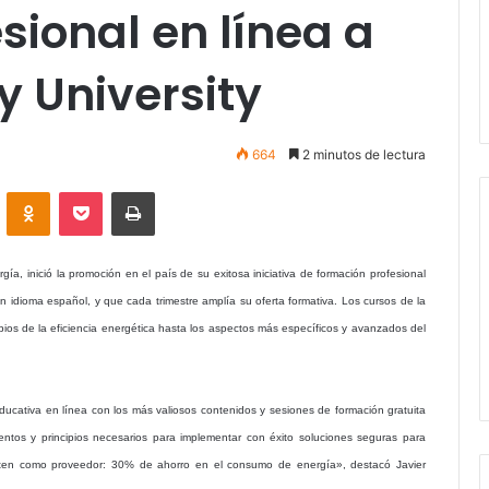
sional en línea a
y University
664
2 minutos de lectura
VKontakte
Odnoklassniki
Pocket
Imprimir
gía, inició la promoción en el país de su exitosa iniciativa de formación profesional
en idioma español, y que cada trimestre amplía su oferta formativa. Los cursos de la
pios de la eficiencia energética hasta los aspectos más específicos y avanzados del
ducativa en línea con los más valiosos contenidos y sesiones de formación gratuita
ientos y principios necesarios para implementar con éxito soluciones seguras para
eten como proveedor: 30% de ahorro en el consumo de energía», destacó Javier