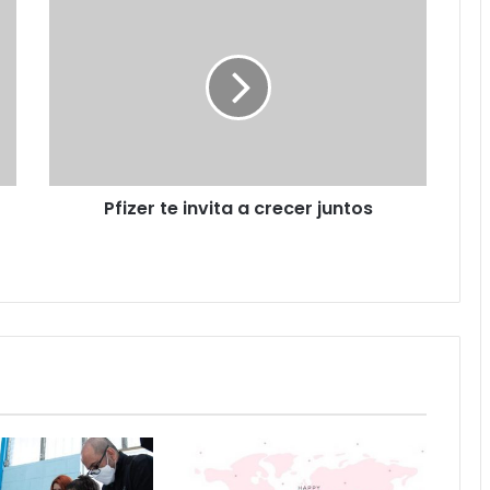
te
invita
a
crecer
juntos
Pfizer te invita a crecer juntos