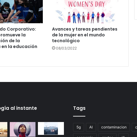
do Corporativo:
Avances y tareas pendientes
romueve la
de la mujer en el mundo
ión de la
tecnológico
 en la educación
08/03/2022
gía al instante
Tags
5g
AI
contaminacion