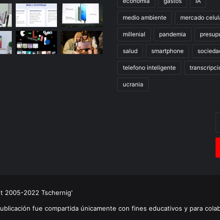
economia
gastos
IA
medio ambiente
mercado celul
millenial
pandemia
presup
salud
smartphone
socieda
telefono inteligente
transcripci
ucrania
E
t
c
e
ht 2005-2022 Tschernig'
publicación fue compartida únicamente con fines educativos y para cola