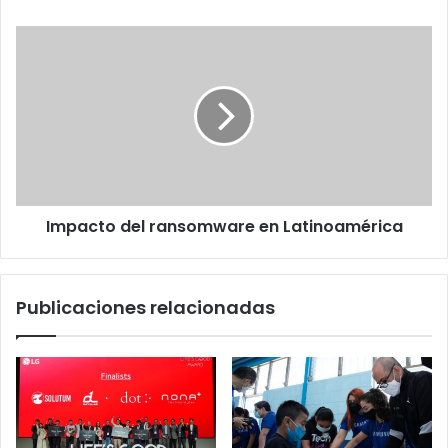
de
blockchain
Impacto
en
del
América
ransomware
Latina
en
Latinoamérica
Impacto del ransomware en Latinoamérica
Publicaciones relacionadas