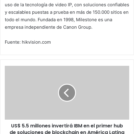
uso de la tecnología de video IP, con soluciones confiables
y escalables puestas a prueba en más de 150.000 sitios en
todo el mundo. Fundada en 1998, Milestone es una
empresa independiente de Canon Group.
Fuente: hikvision.com
US$
5.5
millones
invertirá
IBM
en
el
primer
hub
US$ 5.5 millones invertirá IBM en el primer hub
de
soluciones
de soluciones de blockchain en América Latina