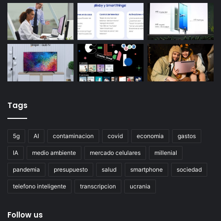
Tags
5g
AI
contaminacion
covid
economia
gastos
IA
medio ambiente
mercado celulares
millenial
pandemia
presupuesto
salud
smartphone
sociedad
telefono inteligente
transcripcion
ucrania
Follow us