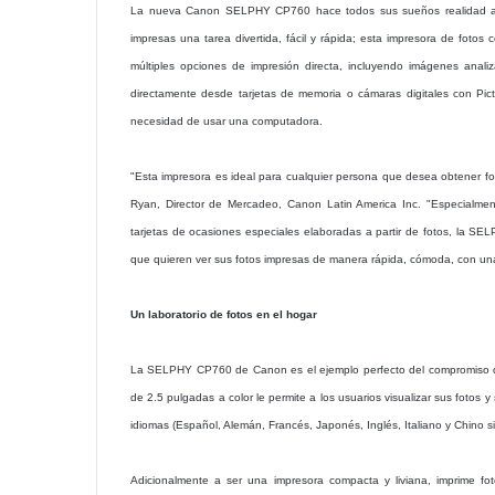
La nueva Canon SELPHY CP760 hace todos sus sueños realidad al 
impresas una tarea divertida, fácil y rápida; esta impresora de foto
múltiples opciones de impresión directa, incluyendo imágenes anali
directamente desde tarjetas de memoria o cámaras digitales con PictBr
necesidad de usar una computadora.
"Esta impresora es ideal para cualquier persona que desea obtener fo
Ryan, Director de Mercadeo, Canon Latin America Inc. "Especialmen
tarjetas de ocasiones especiales elaboradas a partir de fotos, la S
que quieren ver sus fotos impresas de manera rápida, cómoda, con una
Un laboratorio de fotos en el hogar
La SELPHY CP760 de Canon es el ejemplo perfecto del compromiso de 
de 2.5 pulgadas a color le permite a los usuarios visualizar sus fotos 
idiomas (Español, Alemán, Francés, Japonés, Inglés, Italiano y Chino si
Adicionalmente a ser una impresora compacta y liviana, imprime foto