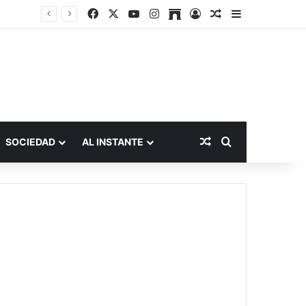
Facebook
X
YouTube
Instagram
Archive
Acceso
Publicación al a
Barra lateral
Publicación al aza
Buscar por
SOCIEDAD
AL INSTANTE