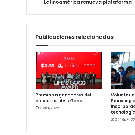
plataforma
Latinoamérica renueva plataforma
Publicaciones relacionadas
Premian a ganadores del
Voluntaria
concurso Life’s Good
Samsung p
incorporac
26/01/2023
tecnología
09/05/2022