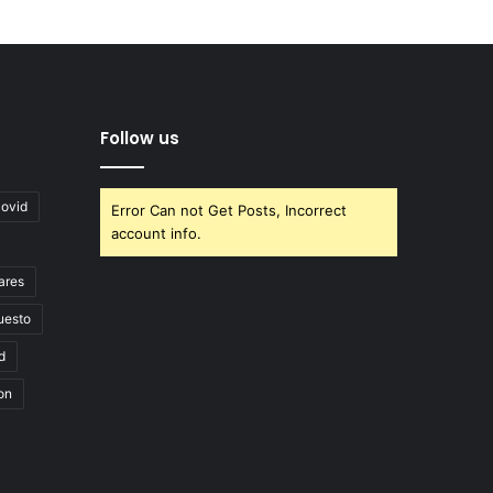
Follow us
covid
Error Can not Get Posts, Incorrect
account info.
ares
uesto
d
on