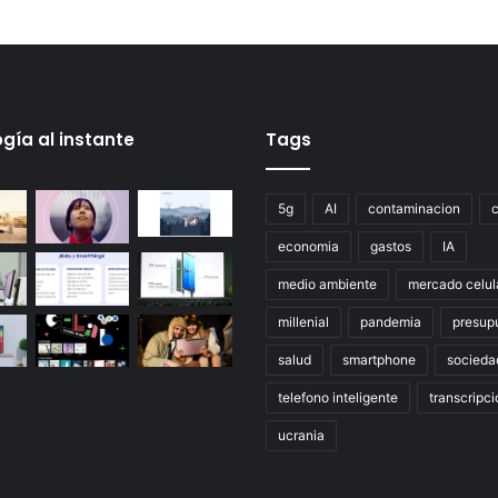
gía al instante
Tags
5g
AI
contaminacion
economia
gastos
IA
medio ambiente
mercado celul
millenial
pandemia
presup
salud
smartphone
socieda
telefono inteligente
transcripci
ucrania