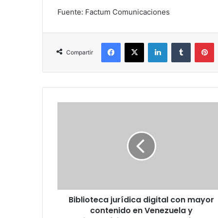
Fuente: Factum Comunicaciones
Facebook
X
LinkedIn
Tumblr
P
Compartir
Biblioteca
jurídica
digital
con
mayor
contenido
en
Venezuela
y
Biblioteca jurídica digital con mayor
Latinoamérica
renueva
contenido en Venezuela y