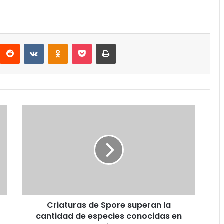
interest
Reddit
VKontakte
Odnoklassniki
Pocket
Imprimir
Criaturas
de
Spore
superan
la
cantidad
de
especies
conocidas
Criaturas de Spore superan la
en
la
cantidad de especies conocidas en