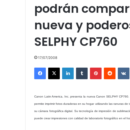
podrán comparti
nueva y podero
SELPHY CP760
17/07/2008
Facebook
X
LinkedIn
Tumblr
Pinterest
Reddit
Canon Latin America, Inc. presenta la nueva Canon SELPHY CP760. Di
permite imprimir fotos duraderas en su hogar utilizando las ranuras d
su cámara fotográfica digital. Su tecnología de impresión de sublimac
puede crear impresiones con calidad de laboratorio fotográfico en el ho