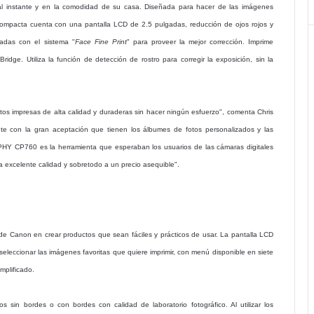
instante y en la comodidad de su casa. Diseñada para hacer de las imágenes
s compacta cuenta con una pantalla LCD de 2.5 pulgadas, reducción de ojos rojos y
zadas con el sistema "
Face Fine Print
" para proveer la mejor corrección. Imprime
idge. Utiliza la función de detección de rostro para corregir la exposición, sin la
tos impresas de alta calidad y duraderas sin hacer ningún esfuerzo", comenta Chris
te con la gran aceptación que tienen los álbumes de fotos personalizados y las
ELPHY CP760 es la herramienta que esperaban los usuarios de las cámaras digitales
 excelente calidad y sobretodo a un precio asequible".
Canon en crear productos que sean fáciles y prácticos de usar. La pantalla LCD
y seleccionar las imágenes favoritas que quiere imprimir, con menú disponible en siete
mplificado.
s sin bordes o con bordes con calidad de laboratorio fotográfico. Al utilizar los