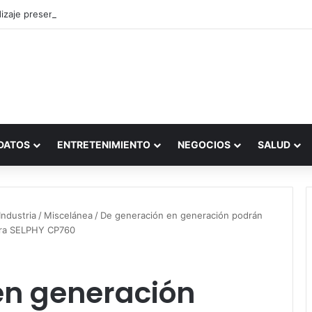
zaje presencial vs. por internet
DATOS
ENTRETENIMIENTO
NEGOCIOS
SALUD
ndustria
/
Miscelánea
/
De generación en generación podrán
sora SELPHY CP760
en generación