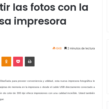
r las fotos con la
sa impresora
648
2 minutos de lectura
VKontakte
Odnoklassniki
Pocket
Imprimir
señada para proveer conveniencia y utilidad, esta nueva impresora fotográfica le
e tarjetas de memoria en la impresora o desde el cable USB directamente conectado a
ión de color de 300 dpi ofrece impresiones con una calidad increíble. Usted también
gar.