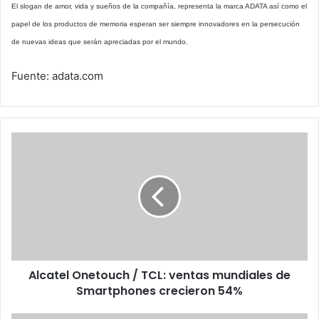
El slogan de amor, vida y sueños de la compañía, representa la marca ADATA así como el
papel de los productos de memoria esperan ser siempre innovadores en la persecución
de nuevas ideas que serán apreciadas por el mundo.
Fuente: adata.com
Alcatel
Onetouch
/
TCL:
ventas
mundiales
de
Smartphones
crecieron
Alcatel Onetouch / TCL: ventas mundiales de
54%
Smartphones crecieron 54%