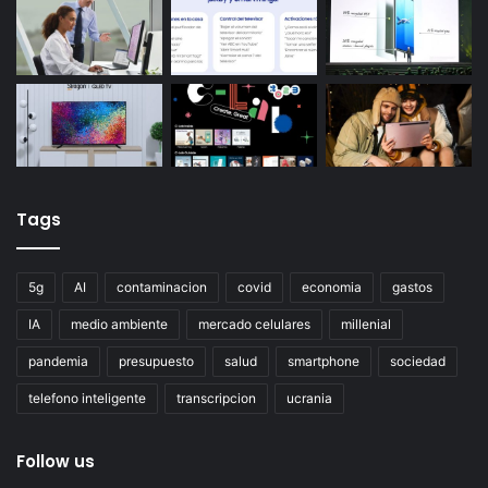
Tags
5g
AI
contaminacion
covid
economia
gastos
IA
medio ambiente
mercado celulares
millenial
pandemia
presupuesto
salud
smartphone
sociedad
telefono inteligente
transcripcion
ucrania
Follow us