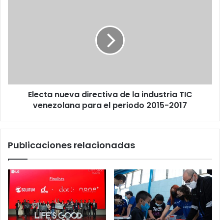
Electa
nueva
directiva
de
la
industria
TIC
venezolana
para
Electa nueva directiva de la industria TIC
el
periodo
venezolana para el periodo 2015-2017
2015-
2017
Publicaciones relacionadas