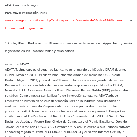
ADATA en toda la región.
Para mayor información, visite
www.adata-group.com/index.php?action=product_feature&cid=6&piid=196&lan=en
ó
http://www.adata-group.com
.
* Apple, iPad, iPod touch y iPhone son marcas registradas de Apple Inc., y están
registradas en los Estados Unidos y otros países.
Acerca de ADATA
ADATA Technology, es el segundo fabricante en el mundo de Módulos DRAM (fuente:
iSuppli, Mayo de 2011), el cuarto productor más grande de memorias USB (fuente:
Gartner, Mayo de 2011) y una de las 20 marcas taiwanesas más grandes del mundo.
Provee soluciones completas de memoria, entre la que se incluyen Módulos DRAM,
Memorias USB, Tarjetas de Memoria Flash, Discos de Estado Sólido (SDD) y discos duros
portátiles. Comprometida con la filosofía de innovación constante, ADATA ofrece
productos de primera clase y un desempeño líder de la industria para usuarios en
cualquier parte del mundo. Ampliamente reconocida por su diseño distintivo, los
productos de ADATA son reconocidos internacionalmente por el premio iF Design Award
de Alemania, el RedDot Award, el Premio Best of Innovations del CES, el Premio Good
Design de Japón, el Premio Best Choice de Computex y el Premio Excellence Gold de
Taiwán. Al aliarse con COSOSYS y Symantec™, ADATA le ofrece a sus usuarios software
de valor agregado tal como el UFDtoGO, el HDDtoGO y el Norton Internet Security™