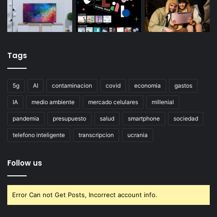
Tags
5g
AI
contaminacion
covid
economia
gastos
IA
medio ambiente
mercado celulares
millenial
pandemia
presupuesto
salud
smartphone
sociedad
telefono inteligente
transcripcion
ucrania
Follow us
Error Can not Get Posts, Incorrect account info.