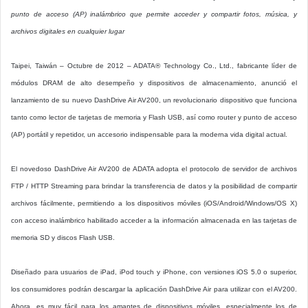
punto de acceso (AP) inalámbrico que permite acceder y compartir fotos, música, y
archivos digitales en cualquier lugar
Taipei, Taiwán – Octubre de 2012 – ADATA® Technology Co., Ltd., fabricante líder de
módulos DRAM de alto desempeño y dispositivos de almacenamiento, anunció el
lanzamiento de su nuevo DashDrive Air AV200, un revolucionario dispositivo que funciona
tanto como lector de tarjetas de memoria y Flash USB, así como router y punto de acceso
(AP) portátil y repetidor, un accesorio indispensable para la moderna vida digital actual.
El novedoso DashDrive Air AV200 de ADATA adopta el protocolo de servidor de archivos
FTP / HTTP Streaming para brindar la transferencia de datos y la posibilidad de compartir
archivos fácilmente, permitiendo a los dispositivos móviles (iOS/Android/Windows/OS X)
con acceso inalámbrico habilitado acceder a la información almacenada en las tarjetas de
memoria SD y discos Flash USB.
Diseñado para usuarios de iPad, iPod touch y iPhone, con versiones iOS 5.0 o superior,
los consumidores podrán descargar la aplicación DashDrive Air para utilizar con el AV200.
Ahora, es muy fácil para los amantes de dispositivos móviles, especialmente los de