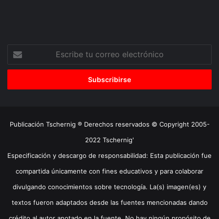
Escribe
tu
correo
electrónico
Publicación Tschernig ® Derechos reservados © Copyright 2005-
2022 Tschernig'
Especificación y descargo de responsabilidad: Esta publicación fue
compartida únicamente con fines educativos y para colaborar
divulgando conocimientos sobre tecnología. La(s) imagen(es) y
textos fueron adaptados desde las fuentes mencionadas dando
crédito al autor anotado en la fuente. No hay ningún propósito de