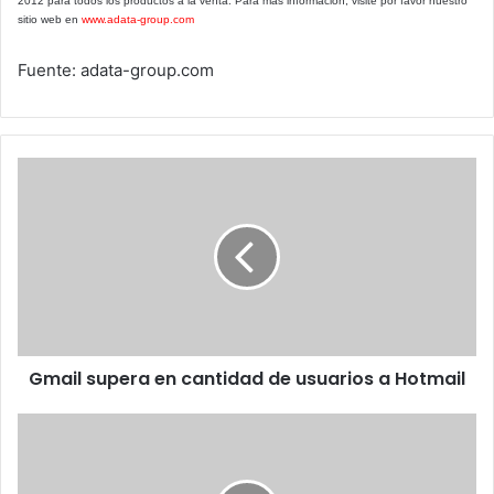
2012 para todos los productos a la venta. Para más información, visite por favor nuestro
sitio web en
www.adata-group.com
Fuente: adata-group.com
Gmail
supera
en
cantidad
de
usuarios
a
Hotmail
Gmail supera en cantidad de usuarios a Hotmail
J.C.R.
Licklider