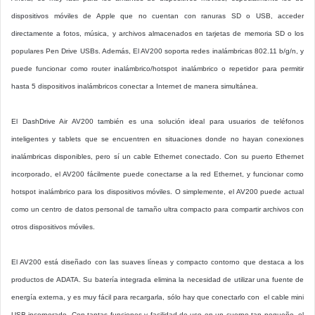
dispositivos móviles de Apple que no cuentan con ranuras SD o USB, acceder
directamente a fotos, música, y archivos almacenados en tarjetas de memoria SD o los
populares Pen Drive USBs. Además, El AV200 soporta redes inalámbricas 802.11 b/g/n, y
puede funcionar como router inalámbrico/hotspot inalámbrico o repetidor para permitir
hasta 5 dispositivos inalámbricos conectar a Internet de manera simultánea.
El DashDrive Air AV200 también es una solución ideal para usuarios de teléfonos
inteligentes y tablets que se encuentren en situaciones donde no hayan conexiones
inalámbricas disponibles, pero sí un cable Ethernet conectado. Con su puerto Ethernet
incorporado, el AV200 fácilmente puede conectarse a la red Ethernet, y funcionar como
hotspot inalámbrico para los dispositivos móviles. O simplemente, el AV200 puede actual
como un centro de datos personal de tamaño ultra compacto para compartir archivos con
otros dispositivos móviles.
El AV200 está diseñado con las suaves líneas y compacto contorno que destaca a los
productos de ADATA. Su batería integrada elimina la necesidad de utilizar una fuente de
energía externa, y es muy fácil para recargarla, sólo hay que conectarlo con el cable mini
USB incorporado. Con tantas funciones y facilidad de uso en un cuerpo tan pequeño, el