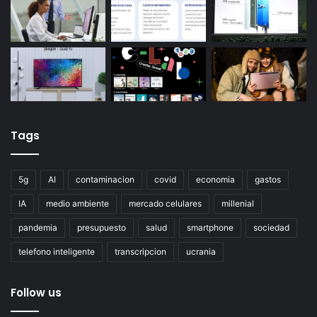
Tags
5g
AI
contaminacion
covid
economia
gastos
IA
medio ambiente
mercado celulares
millenial
pandemia
presupuesto
salud
smartphone
sociedad
telefono inteligente
transcripcion
ucrania
Follow us