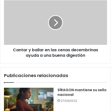
Cantar
y
bailar
en
las
cenas
decembrinas
ayuda
a
Cantar y bailar en las cenas decembrinas
una
buena
ayuda a una buena digestión
digestión
Publicaciones relacionadas
SÍRAGON mantiene su sello
nacional
27/09/2022