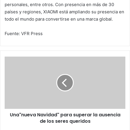
personales, entre otros. Con presencia en más de 30
países y regiones, XIAOMI está ampliando su presencia en
todo el mundo para convertirse en una marca global.
Fuente: VFR Press
Una"nueva
Navidad"
para
superar
la
ausencia
de
los
seres
Una"nueva Navidad" para superar la ausencia
queridos
de los seres queridos