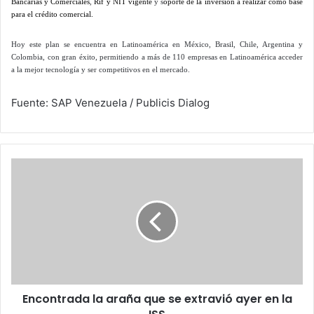
Bancarias y Comerciales
,
Rif y NIT vigente
y s
oporte de la inversión a realizar como base
para el crédito comercial.
Hoy este plan se encuentra en Latinoamérica en México, Brasil, Chile, Argentina y
Colombia, con gran éxito, permitiendo a más de 110 empresas en Latinoamérica acceder
a la mejor tecnología y ser competitivos en el mercado.
Fuente: SAP Venezuela / Publicis Dialog
Encontrada
la
araña
que
se
extravió
ayer
en
la
Encontrada la araña que se extravió ayer en la
ISS