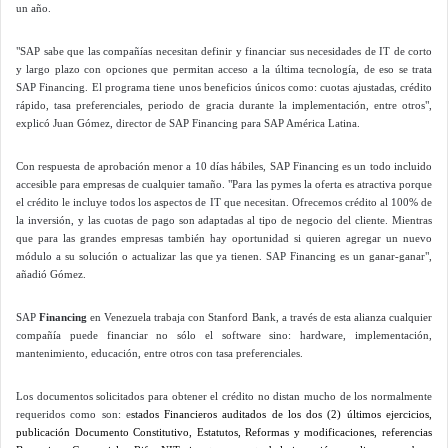
un año.
"SAP sabe que las compañías necesitan definir y financiar sus necesidades de IT de corto
y largo plazo con opciones que permitan acceso a la última tecnología, de eso se trata
SAP Financing. El programa tiene unos beneficios únicos como: cuotas ajustadas, crédito
rápido, tasa preferenciales, periodo de gracia durante la implementación, entre otros",
explicó Juan Gómez, director de SAP Financing para SAP América Latina.
Con respuesta de aprobación menor a 10 días hábiles, SAP Financing es un todo incluido
accesible para empresas de cualquier tamaño. "Para las pymes la oferta es atractiva porque
el crédito le incluye todos los aspectos de IT que necesitan. Ofrecemos crédito al 100% de
la inversión, y las cuotas de pago son adaptadas al tipo de negocio del cliente. Mientras
que para las grandes empresas también hay oportunidad si quieren agregar un nuevo
módulo a su solución o actualizar las que ya tienen. SAP Financing es un ganar-ganar",
añadió Gómez.
SAP
Financing
en Venezuela trabaja con Stanford Bank, a través de esta alianza cualquier
compañía puede financiar no sólo el software sino: hardware, implementación,
mantenimiento, educación, entre otros con tasa preferenciales.
Los documentos solicitados para obtener el crédito no distan mucho de los normalmente
requeridos como son: e
stados Financieros auditados de los dos (2) últimos ejercicios,
publicación Documento Constitutivo, Estatutos, Reformas y modificaciones, referencias