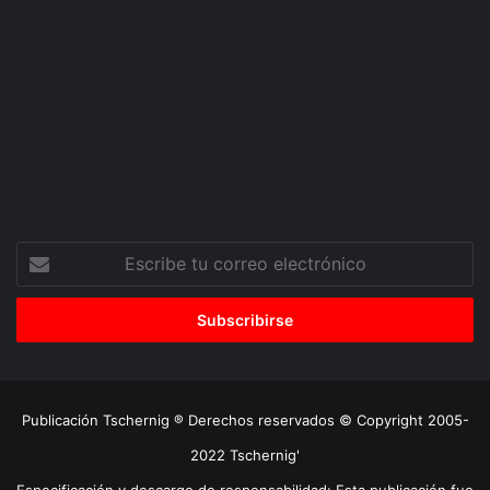
Escribe
tu
correo
electrónico
Publicación Tschernig ® Derechos reservados © Copyright 2005-
2022 Tschernig'
Especificación y descargo de responsabilidad: Esta publicación fue