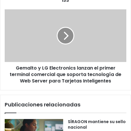
ISS
Gemalto
y
LG
Electronics
lanzan
el
primer
terminal
comercial
Gemalto y LG Electronics lanzan el primer
que
soporta
terminal comercial que soporta tecnología de
tecnología
Web Server para Tarjetas Inteligentes
de
Web
Server
Publicaciones relacionadas
para
Tarjetas
Inteligentes
SÍRAGON mantiene su sello
nacional