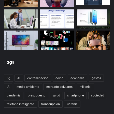
Tags
5g
AI
contaminacion
covid
economia
gastos
IA
medio ambiente
mercado celulares
millenial
pandemia
presupuesto
salud
smartphone
sociedad
telefono inteligente
transcripcion
ucrania