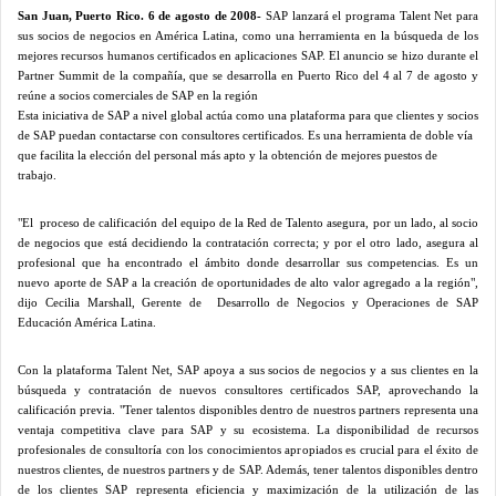
San Juan, Puerto Rico. 6 de agosto de 2008-
SAP lanzará el programa Talent Net para
sus socios de negocios en América Latina, como una herramienta en la búsqueda de los
mejores recursos humanos certificados en aplicaciones SAP. El anuncio se hizo durante el
Partner Summit de la compañía, que se desarrolla en Puerto Rico del 4 al 7 de agosto y
reúne a socios comerciales de SAP en la región
Esta iniciativa de SAP a nivel global actúa como una plataforma para que clientes y socios
de SAP puedan contactarse con consultores certificados. Es una herramienta de doble vía
que facilita la elección del personal más apto y la obtención de mejores puestos de
trabajo.
"El
proceso de calificación del equipo de
la Red
de Talento asegura, por un lado, al socio
de negocios que está decidiendo la contratación correcta; y por el otro lado, asegura al
profesional que ha encontrado el ámbito donde desarrollar sus competencias. Es un
nuevo aporte de SAP a la creación de oportunidades de alto valor agregado a la región",
dijo Cecilia Marshall, Gerente de
Desarrollo de Negocios y Operaciones de SAP
Educación América Latina.
Con la plataforma Talent Net, SAP apoya a sus socios de negocios y a sus clientes en la
búsqueda y contratación de nuevos consultores certificados SAP, aprovechando la
calificación previa. "Tener talentos disponibles dentro de nuestros partners representa una
ventaja competitiva clave para SAP y su ecosistema. La disponibilidad de recursos
profesionales de consultoría con los conocimientos apropiados es crucial para el éxito de
nuestros clientes, de nuestros partners y de SAP. Además, tener talentos disponibles dentro
de los clientes SAP representa eficiencia y maximización de la utilización de las