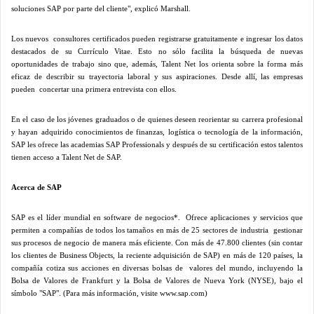
soluciones SAP por parte del cliente", explicó Marshall.
Los nuevos
consultores certificados pueden registrarse gratuitamente e ingresar los datos
destacados de su Currículo Vitae. Esto no sólo facilita la búsqueda de nuevas
oportunidades de trabajo sino que, además, Talent Net los orienta sobre la forma más
eficaz de describir su trayectoria laboral y sus aspiraciones. Desde allí, las empresas
pueden
concertar una primera entrevista con ellos.
En el caso de los jóvenes graduados o de quienes deseen reorientar su carrera profesional
y hayan adquirido conocimientos de finanzas, logística o tecnología de la información,
SAP les ofrece las academias SAP Professionals y después de su certificación estos talentos
tienen acceso a Talent Net de SAP.
Acerca de SAP
SAP es el líder mundial en software de negocios*.
Ofrece aplicaciones y servicios que
permiten a compañías de todos los tamaños en más de 25 sectores de industria
gestionar
sus procesos de negocio de manera más eficiente. Con más de 47.800 clientes (sin contar
los clientes de Business Objects, la reciente adquisición de SAP) en más de 120 países, la
compañía cotiza sus acciones en diversas bolsas de
valores del mundo, incluyendo
la
Bolsa
de Valores de Frankfurt y
la Bolsa
de Valores de Nueva York (NYSE), bajo el
símbolo "SAP". (Para más información, visite www.sap.com)