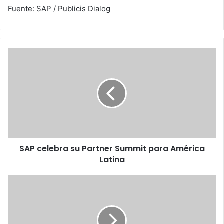
Fuente: SAP / Publicis Dialog
SAP
celebra
su
Partner
Summit
para
América
Latina
SAP celebra su Partner Summit para América
Latina
Encuentran
químico
tóxico
en
Marte