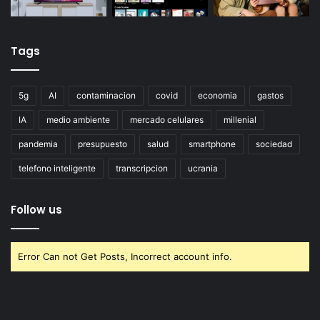
Tags
5g
AI
contaminacion
covid
economia
gastos
IA
medio ambiente
mercado celulares
millenial
pandemia
presupuesto
salud
smartphone
sociedad
telefono inteligente
transcripcion
ucrania
Follow us
Error Can not Get Posts, Incorrect account info.