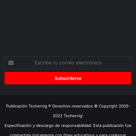
Escribe
tu
correo
electrónico
Publicación Tschernig ® Derechos reservados © Copyright 2005-
2022 Tschernig'
Especificación y descargo de responsabilidad: Esta publicación fue
compartida únicamente con fines educativos y para colaborar