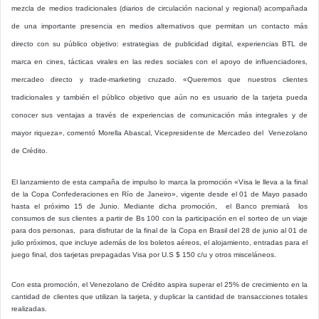
mezcla de medios tradicionales (diarios de circulación nacional y regional) acompañada
de una importante presencia en medios alternativos que permitan un contacto más
directo con su público objetivo: estrategias de publicidad digital, experiencias BTL de
marca en cines, tácticas virales en las redes sociales con el apoyo de influenciadores,
mercadeo directo y trade-marketing cruzado. «Queremos que nuestros clientes
tradicionales y también el público objetivo que aún no es usuario de la tarjeta pueda
conocer sus ventajas a través de experiencias de comunicación más integrales y de
mayor riqueza», comentó Morella Abascal, Vicepresidente de Mercadeo del Venezolano
de Crédito.
El lanzamiento de esta campaña de impulso lo marca la promoción «Visa le lleva a la final
de la Copa Confederaciones en Río de Janeiro», vigente desde el 01 de Mayo pasado
hasta el próximo 15 de Junio. Mediante dicha promoción, el Banco premiará los
consumos de sus clientes a partir de Bs 100 con la participación en el sorteo de un viaje
para dos personas, para disfrutar de la final de la Copa en Brasil del 28 de junio al 01 de
julio próximos, que incluye además de los boletos aéreos, el alojamiento, entradas para el
juego final, dos tarjetas prepagadas Visa por U.S $ 150 c/u y otros misceláneos.
Con esta promoción, el Venezolano de Crédito aspira superar el 25% de crecimiento en la
cantidad de clientes que utilizan la tarjeta, y duplicar la cantidad de transacciones totales
realizadas.