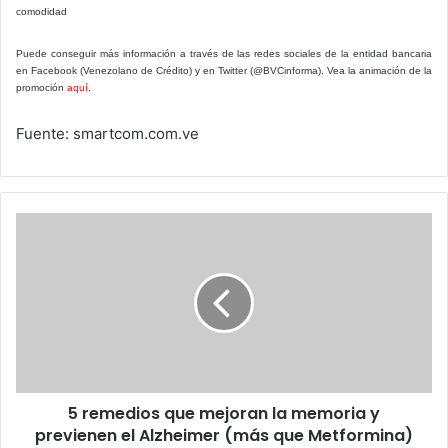
comodidad
Puede conseguir más información a través de las redes sociales de la entidad bancaria
en Facebook (Venezolano de Crédito) y en Twitter (@BVCinforma). Vea la animación de la
promoción
aquí
.
Fuente: smartcom.com.ve
5
remedios
que
mejoran
la
memoria
y
previenen
el
5 remedios que mejoran la memoria y
Alzheimer
(más
previenen el Alzheimer (más que Metformina)