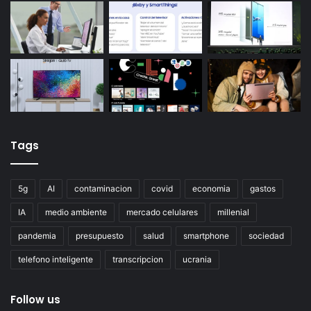
Tags
5g
AI
contaminacion
covid
economia
gastos
IA
medio ambiente
mercado celulares
millenial
pandemia
presupuesto
salud
smartphone
sociedad
telefono inteligente
transcripcion
ucrania
Follow us