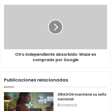
que
Metformina)
Otro
independiente
absorbido:
Waze
es
comprado
por
Google
Otro independiente absorbido: Waze es
comprado por Google
Publicaciones relacionadas
SÍRAGON mantiene su sello
nacional
27/09/2022