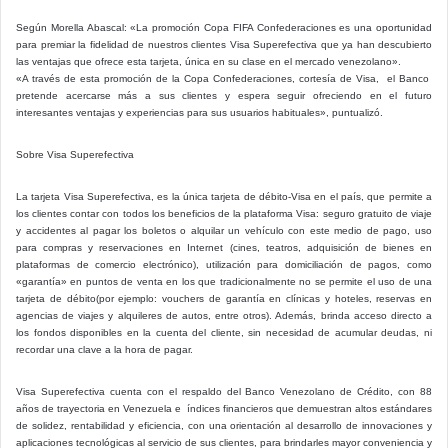
Según Morella Abascal: «La promoción Copa FIFA Confederaciones es una oportunidad
para premiar la fidelidad de nuestros clientes Visa Superefectiva que ya han descubierto
las ventajas que ofrece esta tarjeta, única en su clase en el mercado venezolano».
«A través de esta promoción de la Copa Confederaciones, cortesía de Visa, el Banco
pretende acercarse más a sus clientes y espera seguir ofreciendo en el futuro
interesantes ventajas y experiencias para sus usuarios habituales», puntualizó.
Sobre Visa Superefectiva
La tarjeta Visa Superefectiva, es la única tarjeta de débito-Visa en el país, que permite a
los clientes contar con todos los beneficios de la plataforma Visa: seguro gratuito de viaje
y accidentes al pagar los boletos o alquilar un vehículo con este medio de pago, uso
para compras y reservaciones en Internet (cines, teatros, adquisición de bienes en
plataformas de comercio electrónico), utilización para domiciliación de pagos, como
«garantía» en puntos de venta en los que tradicionalmente no se permite el uso de una
tarjeta de débito(por ejemplo: vouchers de garantía en clínicas y hoteles, reservas en
agencias de viajes y alquileres de autos, entre otros). Además, brinda acceso directo a
los fondos disponibles en la cuenta del cliente, sin necesidad de acumular deudas, ni
recordar una clave a la hora de pagar.
Visa Superefectiva cuenta con el respaldo del Banco Venezolano de Crédito, con 88
años de trayectoria en Venezuela e índices financieros que demuestran altos estándares
de solidez, rentabilidad y eficiencia, con una orientación al desarrollo de innovaciones y
aplicaciones tecnológicas al servicio de sus clientes, para brindarles mayor conveniencia y