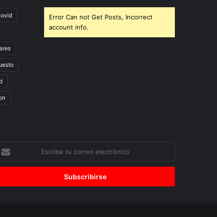
covid
Error Can not Get Posts, Incorrect
account info.
ares
uesto
d
on
scribe
u
orreo
lectrónico