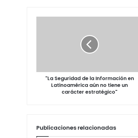
"La
Seguridad
de
la
Información
en
Latinoamérica
aún
no
"La Seguridad de la Información en
tiene
un
Latinoamérica aún no tiene un
carácter
carácter estratégico"
estratégico"
Publicaciones relacionadas