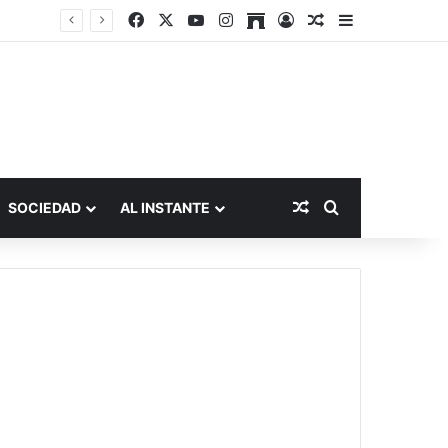
Facebook
X
YouTube
Instagram
Archive
Acceso
Publicación al a
Barra lateral
Publicación al aza
Buscar por
SOCIEDAD
AL INSTANTE