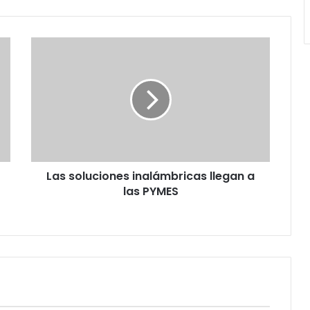
Las
soluciones
inalámbricas
llegan
a
las
PYMES
Las soluciones inalámbricas llegan a
las PYMES