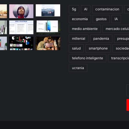
5g
AI
contaminacion
economia
gastos
IA
medio ambiente
mercado celul
millenial
pandemia
presup
salud
smartphone
socieda
telefono inteligente
transcripci
ucrania
E
t
c
e