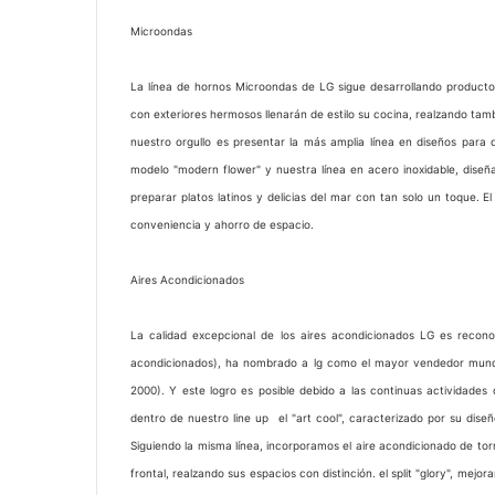
Microondas
La línea de hornos Microondas de LG sigue desarrollando producto
con exteriores hermosos llenarán de estilo su cocina, realzando tambi
nuestro orgullo es presentar la más amplia línea en diseños para 
modelo "modern flower" y nuestra línea en acero inoxidable, diseña
preparar platos latinos y delicias del mar con tan solo un toque.
conveniencia y ahorro de espacio.
Aires Acondicionados
La calidad excepcional de los aires acondicionados LG es reconoc
acondicionados), ha nombrado a lg como el mayor vendedor mundia
2000). Y este logro es posible debido a las continuas actividades
dentro de nuestro line up el "art cool", caracterizado por su dise
Siguiendo la misma línea, incorporamos el aire acondicionado de to
frontal, realzando sus espacios con distinción. el split "glory", mej