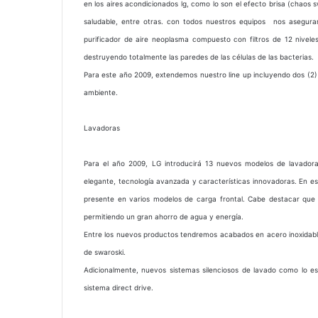
en los aires acondicionados lg, como lo son el efecto brisa (chaos
saludable, entre otras. con todos nuestros equipos nos asegura
purificador de aire neoplasma compuesto con filtros de 12 niveles
destruyendo totalmente las paredes de las células de las bacterias.
Para este año 2009, extendemos nuestro line up incluyendo dos (2)
ambiente.
Lavadoras
Para el año 2009, LG introducirá 13 nuevos modelos de lavador
elegante, tecnología avanzada y características innovadoras. En est
presente en varios modelos de carga frontal. Cabe destacar que 
permitiendo un gran ahorro de agua y energía.
Entre los nuevos productos tendremos acabados en acero inoxidable,
de swaroski.
Adicionalmente, nuevos sistemas silenciosos de lavado como lo es
sistema direct drive.