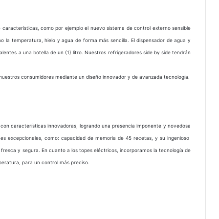
aracterísticas, como por ejemplo el nuevo sistema de control externo sensible
omo la temperatura, hielo y agua de forma más sencilla. El dispensador de agua y
lentes a una botella de un (1) litro. Nuestros refrigeradores side by side tendrán
de nuestros consumidores mediante un diseño innovador y de avanzada tecnología.
 con características innovadoras, logrando una presencia imponente y novedosa
iones excepcionales, como: capacidad de memoria de 45 recetas, y su ingenioso
 fresca y segura. En cuanto a los topes eléctricos, incorporamos la tecnología de
mperatura, para un control más preciso.