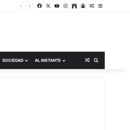
Facebook
X
YouTube
Instagram
Archive
Acceso
Publicación al a
Barra lateral
Publicación al aza
Buscar por
SOCIEDAD
AL INSTANTE