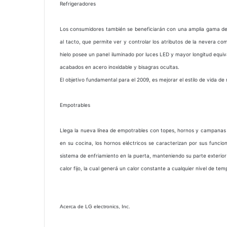
Refrigeradores
Los consumidores también se beneficiarán con una amplia gama de c
al tacto, que permite ver y controlar los atributos de la nevera c
hielo posee un panel iluminado por luces LED y mayor longitud equiva
acabados en acero inoxidable y bisagras ocultas.
El objetivo fundamental para el 2009, es mejorar el estilo de vida 
Empotrables
Llega la nueva línea de empotrables con topes, hornos y campanas
en su cocina, los hornos eléctricos se caracterizan por sus func
sistema de enfriamiento en la puerta, manteniendo su parte exterior
calor fijo, la cual generá un calor constante a cualquier nivel de te
Acerca de LG electronics, Inc.