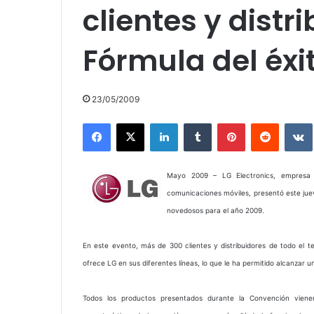
clientes y distr
Fórmula del éxi
23/05/2009
Facebook
X
LinkedIn
Tumblr
Pinterest
Reddit
Mayo 2009 – LG Electronics, empresa lí
comunicaciones móviles, presentó este jue
novedosos para el año 2009.
En este evento, más de 300 clientes y distribuidores de todo el te
ofrece LG en sus diferentes líneas, lo que le ha permitido alcanzar
Todos los productos presentados durante la Convención viene