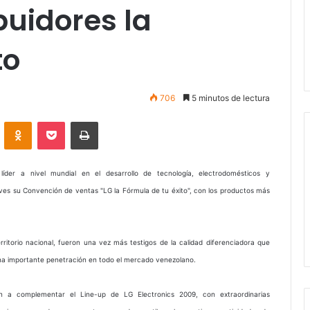
ibuidores la
to
706
5 minutos de lectura
VKontakte
Odnoklassniki
Pocket
Imprimir
der a nivel mundial en el desarrollo de tecnología, electrodomésticos y
ves su Convención de ventas "LG la Fórmula de tu éxito", con los productos más
rritorio nacional, fueron una vez más testigos de la calidad diferenciadora que
 una importante penetración en todo el mercado venezolano.
n a complementar el Line-up de LG Electronics 2009, con extraordinarias