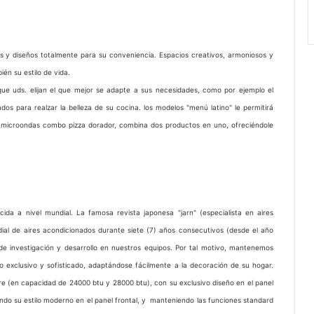
s y diseños totalmente para su conveniencia. Espacios creativos, armoniosos y
én su estilo de vida.
que uds. elijan el que mejor se adapte a sus necesidades, como por ejemplo el
dos para realzar la belleza de su cocina. los modelos "menú latino" le permitirá
 El microondas combo pizza dorador, combina dos productos en uno, ofreciéndole
ida a nivel mundial. La famosa revista japonesa "jarn" (especialista en aires
l de aires acondicionados durante siete (7) años consecutivos (desde el año
 de investigación y desarrollo en nuestros equipos. Por tal motivo, mantenemos
ño exclusivo y sofisticado, adaptándose fácilmente a la decoración de su hogar.
rre (en capacidad de 24000 btu y 28000 btu), con su exclusivo diseño en el panel
orando su estilo moderno en el panel frontal, y manteniendo las funciones standard