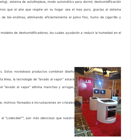
 swing), sistema de autolimpieza, modo automático para dormir, deshumidificación
mos que el aire que respire en su hogar sea el mas puro, gracias al sistema
 de bio-enzimas, eliminando eficientemente el polvo fino, humo de cigarrillo y
 modelos de deshumidificadores, los cuales ayudarán a reducir la humedad en el
as. Estos novedosos productos combinan diseño
a línea, la tecnología de "lavado al vapor" estará
el "lavado al vapor" elimina manchas y arrugas,
 motivos floreados e incrustaciones en cristales
 el "Lodecibel™", aún más silencioso que nuestro