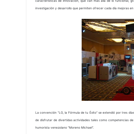
características de innovación, que van más allá de lo funcional, g
investigación y desarrollo que permiten ofrecer cada día mejoras en
La convención "LG, la Fórmula de tu Éxito" se extendió por tres días
de disfrutar de divertidas actividades tales como competencias 
humorista venezolano "Moreno Michael".