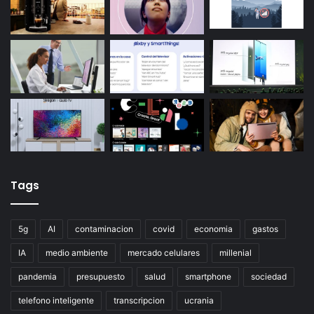
Tags
5g
AI
contaminacion
covid
economia
gastos
IA
medio ambiente
mercado celulares
millenial
pandemia
presupuesto
salud
smartphone
sociedad
telefono inteligente
transcripcion
ucrania