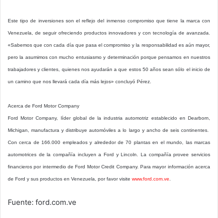
Este tipo de inversiones son el reflejo del inmenso compromiso que tiene la marca con
Venezuela, de seguir ofreciendo productos innovadores y con tecnología de avanzada.
«Sabemos que con cada día que pasa el compromiso y la responsabilidad es aún mayor,
pero la asumimos con mucho entusiasmo y determinación porque pensamos en nuestros
trabajadores y clientes, quienes nos ayudarán a que estos 50 años sean sólo el inicio de
un camino que nos llevará cada día más lejos» concluyó Pérez.
Acerca de Ford Motor Company
Ford Motor Company, líder global de la industria automotriz establecido en Dearborn,
Michigan, manufactura y distribuye automóviles a lo largo y ancho de seis continentes.
Con cerca de 166.000 empleados y alrededor de 70 plantas en el mundo, las marcas
automotrices de la compañía incluyen a Ford y Lincoln. La compañía provee servicios
financieros por intermedio de Ford Motor Credit Company. Para mayor información acerca
de Ford y sus productos en Venezuela, por favor visite
www.ford.com.ve
.
Fuente: ford.com.ve