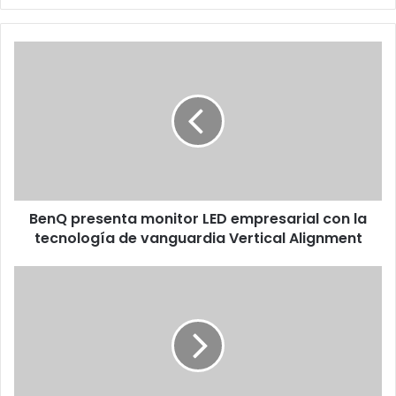
BenQ
presenta
monitor
LED
empresarial
con
la
tecnología
de
BenQ presenta monitor LED empresarial con la
vanguardia
Vertical
tecnología de vanguardia Vertical Alignment
Alignment
Gameloft
anuncia
el
lanzamiento
de
12
de