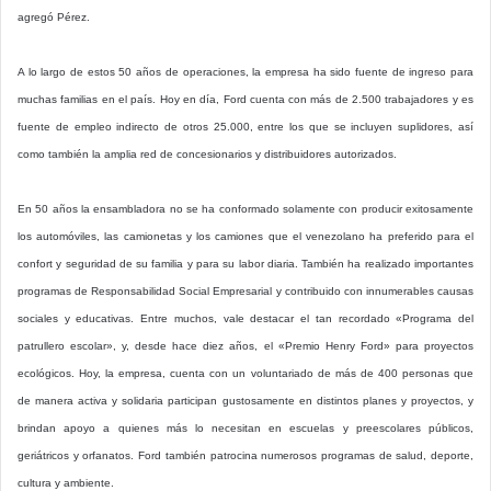
agregó Pérez.
A lo largo de estos 50 años de operaciones, la empresa ha sido fuente de ingreso para
muchas familias en el país. Hoy en día, Ford cuenta con más de 2.500 trabajadores y es
fuente de empleo indirecto de otros 25.000, entre los que se incluyen suplidores, así
como también la amplia red de concesionarios y distribuidores autorizados.
En 50 años la ensambladora no se ha conformado solamente con producir exitosamente
los automóviles, las camionetas y los camiones que el venezolano ha preferido para el
confort y seguridad de su familia y para su labor diaria. También ha realizado importantes
programas de Responsabilidad Social Empresarial y contribuido con innumerables causas
sociales y educativas. Entre muchos, vale destacar el tan recordado «Programa del
patrullero escolar», y, desde hace diez años, el «Premio Henry Ford» para proyectos
ecológicos. Hoy, la empresa, cuenta con un voluntariado de más de 400 personas que
de manera activa y solidaria participan gustosamente en distintos planes y proyectos, y
brindan apoyo a quienes más lo necesitan en escuelas y preescolares públicos,
geriátricos y orfanatos. Ford también patrocina numerosos programas de salud, deporte,
cultura y ambiente.