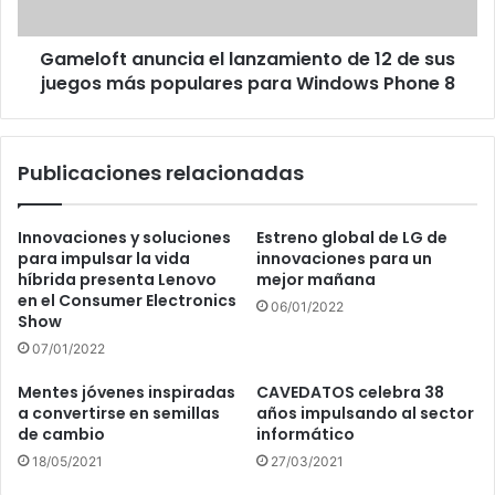
sus
juegos
Gameloft anuncia el lanzamiento de 12 de sus
más
populares
juegos más populares para Windows Phone 8
para
Windows
Phone
Publicaciones relacionadas
8
Innovaciones y soluciones
Estreno global de LG de
para impulsar la vida
innovaciones para un
híbrida presenta Lenovo
mejor mañana
en el Consumer Electronics
06/01/2022
Show
07/01/2022
Mentes jóvenes inspiradas
CAVEDATOS celebra 38
a convertirse en semillas
años impulsando al sector
de cambio
informático
18/05/2021
27/03/2021