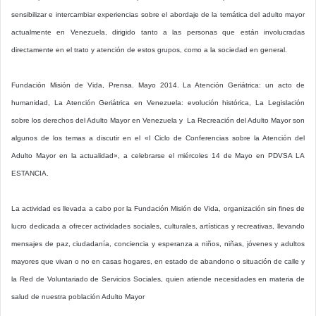
sensibilizar e intercambiar experiencias sobre el abordaje de la temática del adulto mayor
actualmente en Venezuela, dirigido tanto a las personas que están involucradas
directamente en el trato y atención de estos grupos, como a la sociedad en general.
Fundación Misión de Vida, Prensa. Mayo 2014. La Atención Geriátrica: un acto de
humanidad, La Atención Geriátrica en Venezuela: evolución histórica, La Legislación
sobre los derechos del Adulto Mayor en Venezuela y La Recreación del Adulto Mayor son
algunos de los temas a discutir en el «I Ciclo de Conferencias sobre la Atención del
Adulto Mayor en la actualidad», a celebrarse el miércoles 14 de Mayo en PDVSA LA
ESTANCIA.
La actividad es llevada a cabo por la Fundación Misión de Vida, organización sin fines de
lucro dedicada a ofrecer actividades sociales, culturales, artísticas y recreativas, llevando
mensajes de paz, ciudadanía, conciencia y esperanza a niños, niñas, jóvenes y adultos
mayores que vivan o no en casas hogares, en estado de abandono o situación de calle y
la Red de Voluntariado de Servicios Sociales, quien atiende necesidades en materia de
salud de nuestra población Adulto Mayor