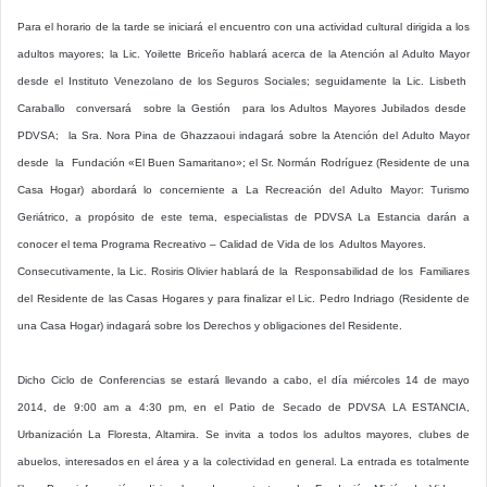
Para el horario de la tarde se iniciará el encuentro con una actividad cultural dirigida a los
adultos mayores; la Lic. Yoilette Briceño hablará acerca de la Atención al Adulto Mayor
desde el Instituto Venezolano de los Seguros Sociales; seguidamente la Lic. Lisbeth
Caraballo conversará sobre la Gestión para los Adultos Mayores Jubilados desde
PDVSA; la Sra. Nora Pina de Ghazzaoui indagará sobre la Atención del Adulto Mayor
desde la Fundación «El Buen Samaritano»; el Sr. Normán Rodríguez (Residente de una
Casa Hogar) abordará lo concerniente a La Recreación del Adulto Mayor: Turismo
Geriátrico, a propósito de este tema, especialistas de PDVSA La Estancia darán a
conocer el tema Programa Recreativo – Calidad de Vida de los Adultos Mayores.
Consecutivamente, la Lic. Rosiris Olivier hablará de la Responsabilidad de los Familiares
del Residente de las Casas Hogares y para finalizar el Lic. Pedro Indriago (Residente de
una Casa Hogar) indagará sobre los Derechos y obligaciones del Residente.
Dicho Ciclo de Conferencias se estará llevando a cabo, el día miércoles 14 de mayo
2014, de 9:00 am a 4:30 pm, en el Patio de Secado de PDVSA LA ESTANCIA,
Urbanización La Floresta, Altamira. Se invita a todos los adultos mayores, clubes de
abuelos, interesados en el área y a la colectividad en general. La entrada es totalmente