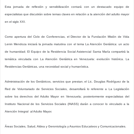
Esta jornada de reflexión y sensibilización contará con un destacado equipo de
especialistas que discutirán sobre temas claves en relación a la atención del adulto mayor
en el siglo XXI.
Como apertura del Ciclo de Conferencias, el Director de la Fundación Misión de Vida
Lenin Mendoza iniciará la jornada matutina con el tema La Atención Geriátrica: un acto
de humanidad; El Equipo de la Residencia Social Asistencial Santa María compartirá la
temática vinculada con La Atención Geriátrica en Venezuela: evolución histórica. La
Residencias Geriátricas, una necesidad social y humanística.
Administración de los Geriátricos, servicios que prestan; el Lic. Douglas Rodríguez de la
Red de Voluntariado de Servicios Sociales, desarrollará lo referente a La Legislación
sobre los derechos del Adulto Mayor en Venezuela; posteriormente especialistas del
Instituto Nacional de los Servicios Sociales (INASS) darán a conocer lo vinculado a la
Atención Integral al Adulto Mayor.
Áreas Sociales, Salud, Aldea y Gerontología y Asuntos Educativos y Comunicacionales.