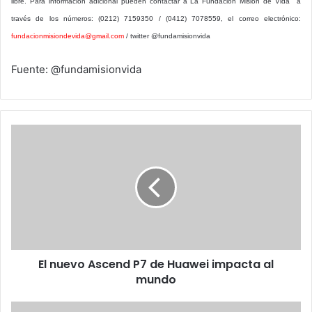
libre. Para información adicional pueden contactar a La Fundación Misión de Vida a
través de los números: (0212) 7159350 / (0412) 7078559, el correo electrónico:
fundacionmisiondevida@gmail.com
/ twitter @fundamisionvida
Fuente: @fundamisionvida
El
nuevo
Ascend
P7
de
Huawei
impacta
al
mundo
El nuevo Ascend P7 de Huawei impacta al
mundo
Tedexis: