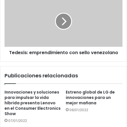
emprendimiento
con
sello
venezolano
Tedexis: emprendimiento con sello venezolano
Publicaciones relacionadas
Innovaciones y soluciones
Estreno global de LG de
para impulsar la vida
innovaciones para un
híbrida presenta Lenovo
mejor mañana
en el Consumer Electronics
06/01/2022
Show
07/01/2022