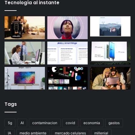
Tecnología al instante
Tags
5g
AI
contaminacion
covid
economia
gastos
IA
medio ambiente
mercado celulares
millenial