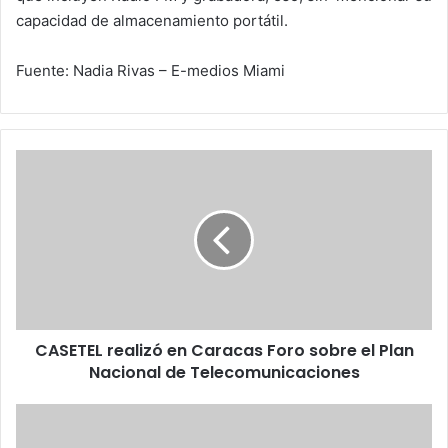
capacidad de almacenamiento portátil.
Fuente: Nadia Rivas – E-medios Miami
CASETEL
realizó
en
Caracas
Foro
sobre
el
Plan
Nacional
CASETEL realizó en Caracas Foro sobre el Plan
de
Telecomunicaciones
Nacional de Telecomunicaciones
Respuesta
del