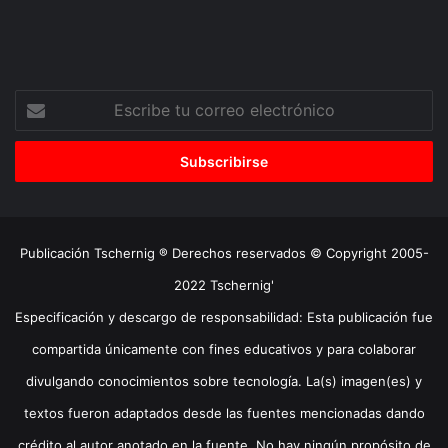
Escribe
tu
correo
electrónico
Publicación Tschernig ® Derechos reservados © Copyright 2005-
2022 Tschernig'
Especificación y descargo de responsabilidad: Esta publicación fue
compartida únicamente con fines educativos y para colaborar
divulgando conocimientos sobre tecnología. La(s) imagen(es) y
textos fueron adaptados desde las fuentes mencionadas dando
crédito al autor anotado en la fuente. No hay ningún propósito de