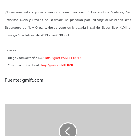
¡No esperes más y ponte a tono con este gran evento! Los equipos finalistas, San
Francisco 49ers y Ravens de Baltimore, se preparan para su viaje al Mercedes-Benz
Superdome de New Orleans, donde veremos la patada inicial del Super Bowl XLVII el
domingo 3 de febrero de 2013 a las 6:30pm ET.
Enlaces:
– Juego / actualización iOS:
http://gmlft.co/NFLPRO13
– Concurso en facebook:
http://gmlft.co/NFLFCB
Fuente: gmlft.com
Participa
en
"Sembrar
el
Futuro