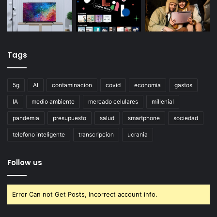
Tags
5g
AI
contaminacion
covid
economia
gastos
IA
medio ambiente
mercado celulares
millenial
pandemia
presupuesto
salud
smartphone
sociedad
telefono inteligente
transcripcion
ucrania
Follow us
Error Can not Get Posts, Incorrect account info.