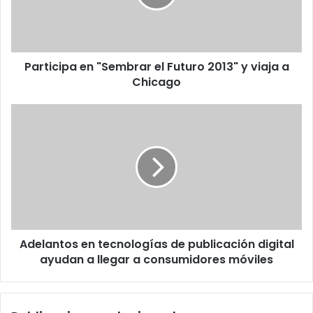
2013"
y
viaja
a
Participa en "Sembrar el Futuro 2013" y viaja a
Chicago
Chicago
Adelantos
en
tecnologías
de
publicación
digital
ayudan
a
llegar
Adelantos en tecnologías de publicación digital
a
consumidores
ayudan a llegar a consumidores móviles
móviles