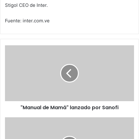
Stigol CEO de Inter.
Fuente: inter.com.ve
"Manual
de
Mamá"
lanzado
por
Sanofi
"Manual de Mamá" lanzado por Sanofi
Falsos
mitos
del