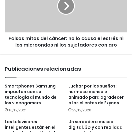
cáncer:
no
lo
causa
el
estrés
Falsos mitos del cáncer: no lo causa el estrés ni
ni
los
los microondas ni los sujetadores con aro
microondas
ni
los
Publicaciones relacionadas
sujetadores
con
aro
Smartphones Samsung
Luchar por los sueños:
impactan con su
hermoso mensaje
tecnología al mundo de
animado para agradecer
los videogamers
a los clientes de Exynos
16/12/2021
29/12/2020
Los televisores
Un verdadero museo
inteligentes están en el
digital, 3D y con realidad