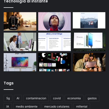
Tecnología al instante
Tags
5g
AI
contaminacion
covid
economia
gastos
IA
medio ambiente
mercado celulares
millenial