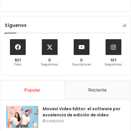
Síguenos
821
0
0
101
Fans
Seguidores
Suscriptores
Seguidores
Popular
Reciente
Movavi Video Editor: el software por
excelencia de edición de vídeo
21/06/2022