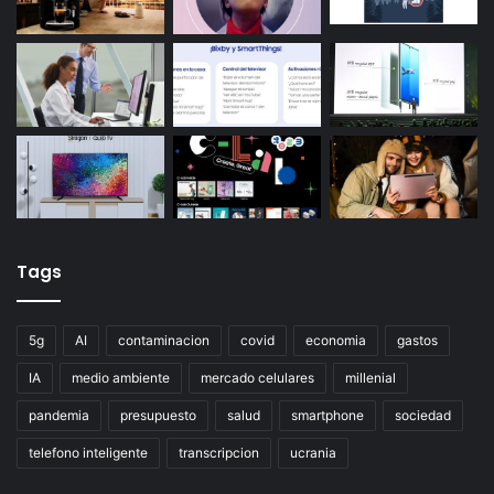
Tags
5g
AI
contaminacion
covid
economia
gastos
IA
medio ambiente
mercado celulares
millenial
pandemia
presupuesto
salud
smartphone
sociedad
telefono inteligente
transcripcion
ucrania