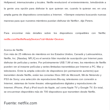
Hollywood, internacionales y locales. Netflix revolucionó el entretenimiento, brindándole a
la gente una opción para disfrutar lo que quieran ver, cuando lo quieran ver, en una
amplia gama de dispositivos conectados a Internet. «Siempre estamos buscando nuevas
maneras para que nuestros miembros puedan disfrutar de Netflix», dijo Peters.
Para encontrar más detalles sobre los dispositivos compatibles con Netflix:
netflix.com/NetflixReadyDevices?cid=Mobile+Devices
Acerca de Netflix
Con más de 25 millones de miembros en los Estados Unidos, Canadá y Latinoamérica,
Netflix, Inc. [Nasdaq: NFLX] es el servicio líder mundial de suscripción por Internet para
disfrutar de películas y series. Por próximamente US$ 7,99 al mes, los miembros de Netflix
pueden ver al instante películas y series ilimitadas transmitidas por Internet a PC, Mac y
televisores. Entre la amplia colección de dispositivos (en permanente aumento) que
transmiten desde Netflix, están las consolas Xbox 360 de Microsoft, Wii de Nintendo y
PS3 de Sony; una selección de reproductores Blu-ray, televisores con conexión a
Internet, sistemas de home theater, videograbadores digitales y reproductores de
Internet; iPhone, iPad y iPod touch de Apple, así como Apple TV y Google TV. En total,
se encuentran disponibles más de 700 dispositivos que transmiten desde Netflix.
Fuente: netflix.com