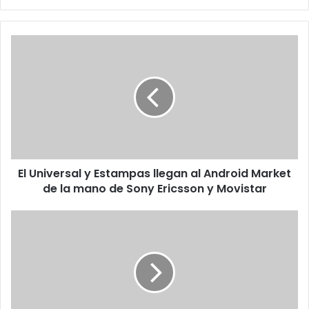
El
Universal
y
Estampas
llegan
al
Android
Market
de
El Universal y Estampas llegan al Android Market
la
mano
de la mano de Sony Ericsson y Movistar
de
Sony
"VIDA
Ericsson
SONY",
y
Una
Movistar
Navegación
Tecnológica