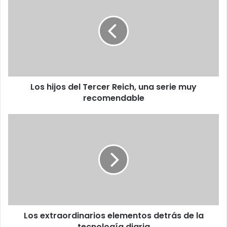
hijos
del
Tercer
Reich,
una
serie
muy
recomendable
Los hijos del Tercer Reich, una serie muy
recomendable
Los
extraordinarios
elementos
detrás
de
la
tecnología
diaria
Los extraordinarios elementos detrás de la
tecnología diaria