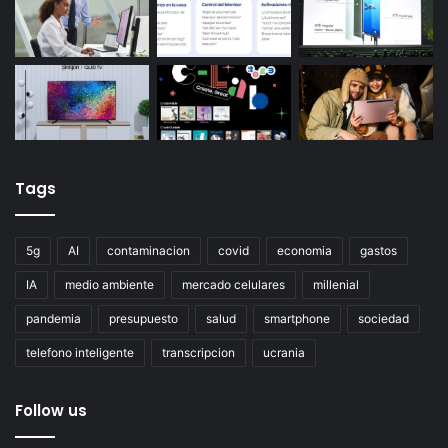
Tags
5g
AI
contaminacion
covid
economia
gastos
IA
medio ambiente
mercado celulares
millenial
pandemia
presupuesto
salud
smartphone
sociedad
telefono inteligente
transcripcion
ucrania
Follow us