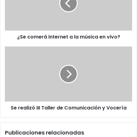
la
música
en
vivo?
¿Se comerá internet a la música en vivo?
Se
realizó
III
Taller
de
Comunicación
y
Vocería
Se realizó III Taller de Comunicación y Vocería
Publicaciones relacionadas