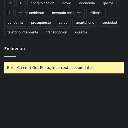
5g
AI
contaminacion
covid
economia
gastos
IA
medio ambiente
mercado celulares
millenial
pandemia
presupuesto
salud
smartphone
sociedad
telefono inteligente
transcripcion
ucrania
Follow us
Error Can not Get Posts, Incorrect account info.