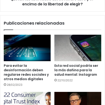
libertad
encima de la libertad de elegir?
de
elegir?
Publicaciones relacionadas
Para evitar la
Esta red social podría ser
desinformación deben
la más dañina para la
regularse redes sociales y
salud mental: Instagram
otros medios digitales
22/10/2022
28/02/2023