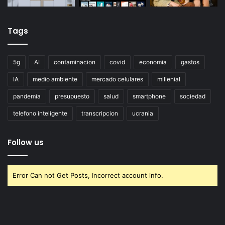
Tags
5g
AI
contaminacion
covid
economia
gastos
IA
medio ambiente
mercado celulares
millenial
pandemia
presupuesto
salud
smartphone
sociedad
telefono inteligente
transcripcion
ucrania
Follow us
Error Can not Get Posts, Incorrect account info.