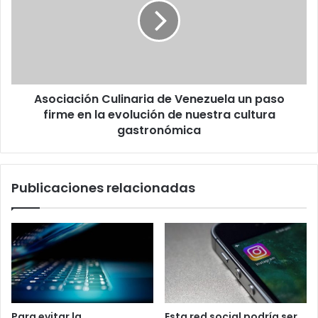
Venezuela
un
paso
firme
en
la
Asociación Culinaria de Venezuela un paso
evolución
de
firme en la evolución de nuestra cultura
nuestra
gastronómica
cultura
gastronómica
Publicaciones relacionadas
Para evitar la
Esta red social podría ser