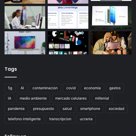
Tags
5g
AI
contaminacion
covid
economia
gastos
IA
medio ambiente
mercado celulares
millenial
pandemia
presupuesto
salud
smartphone
sociedad
telefono inteligente
transcripcion
ucrania