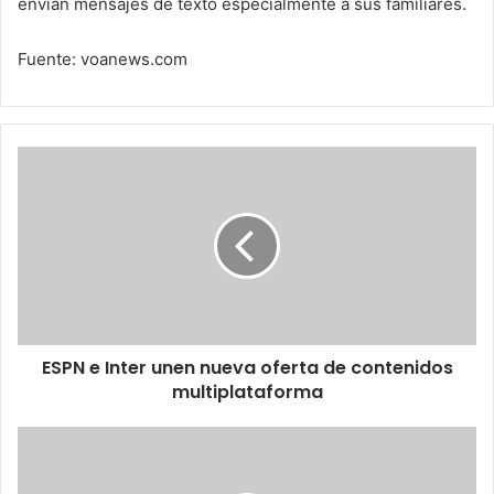
envían mensajes de texto especialmente a sus familiares.
Fuente: voanews.com
ESPN
e
Inter
unen
nueva
oferta
de
contenidos
multiplataforma
ESPN e Inter unen nueva oferta de contenidos
multiplataforma
Asociación
Culinaria
de