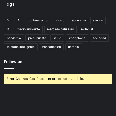
Tags
5g
AI
contaminacion
covid
economia
gastos
IA
medio ambiente
mercado celulares
millenial
pandemia
presupuesto
salud
smartphone
sociedad
telefono inteligente
transcripcion
ucrania
Follow us
Error Can not Get Posts, Incorrect account info.