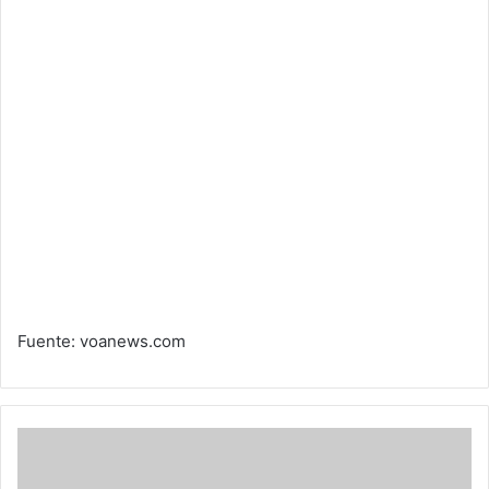
Fuente: voanews.com
¿Por
qué
las