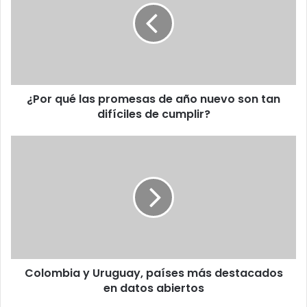
promesas
de
año
nuevo
son
tan
¿Por qué las promesas de año nuevo son tan
difíciles
de
difíciles de cumplir?
cumplir?
Colombia
y
Uruguay,
países
más
destacados
en
datos
abiertos
Colombia y Uruguay, países más destacados
en datos abiertos