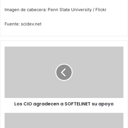
Imagen de cabecera: Penn State University / Flickr
Fuente: scidev.net
Los
CIO
agradecen
a
SOFTELINET
su
apoyo
Los CIO agradecen a SOFTELINET su apoyo
Un
tercer
aspirante