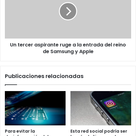
ruge
a
la
entrada
del
reino
Un tercer aspirante ruge a la entrada del reino
de
Samsung
de Samsung y Apple
y
Apple
Publicaciones relacionadas
Para evitar la
Esta red social podría ser