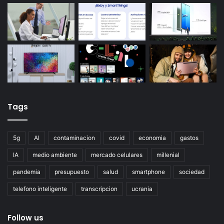
Tags
5g
AI
contaminacion
covid
economia
gastos
IA
medio ambiente
mercado celulares
millenial
pandemia
presupuesto
salud
smartphone
sociedad
telefono inteligente
transcripcion
ucrania
Follow us