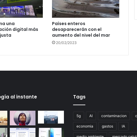
ma una
Países enteros
ción digital más
desaparecerán con el
 justa
aumento del nivel del mar
3
20/02/2023
gía al instante
Tags
5g
AI
contaminacion
economia
gastos
IA
medio ambiente
mercado celul