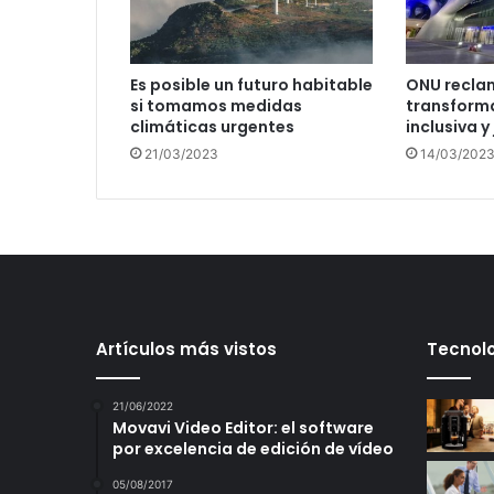
Es posible un futuro habitable
ONU recla
si tomamos medidas
transforma
climáticas urgentes
inclusiva y
21/03/2023
14/03/202
Artículos más vistos
Tecnolo
21/06/2022
Movavi Video Editor: el software
por excelencia de edición de vídeo
05/08/2017