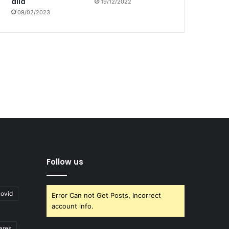
allá
19/12/2022
09/02/2023
Follow us
covid
Error Can not Get Posts, Incorrect
account info.
ares