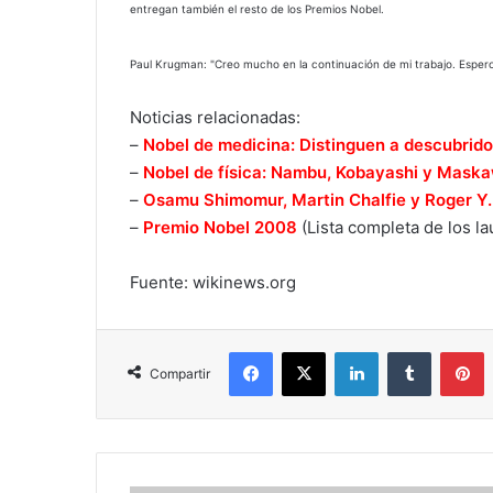
entregan también el resto de los Premios Nobel.
Paul Krugman: "Creo mucho en la continuación de mi trabajo. Esper
Noticias relacionadas:
–
Nobel de medicina: Distinguen a descubridor
–
Nobel de física: Nambu, Kobayashi y Maskaw
–
Osamu Shimomur, Martin Chalfie y Roger Y.
–
Premio Nobel 2008
(Lista completa de los l
Fuente: wikinews.org
Facebook
X
LinkedIn
Tumblr
P
Compartir