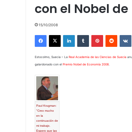
con el Nobel d
15/10/2008
Facebook
X
LinkedIn
Tumblr
Pinterest
Reddit
Estocolmo, Suecia – La
Real Academia de las Ciencias de Suecia
anu
galardonado con el
Premio Nobel de Economía 2008
.
Paul Krugman:
"Creo mucho
en la
continuación de
mi trabajo.
Espero que las