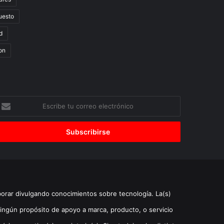
uesto
d
on
scribe
u
orreo
lectrónico
borar divulgando conocimientos sobre tecnología. La(s)
ingún propósito de apoyo a marca, producto, o servicio