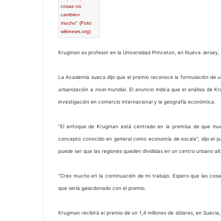
cosas no
cambien
mucho" (Foto:
wikinews.org)
Krugman es profesor en la Universidad Princeton, en Nueva Jersey, 
La Academia sueca dijo que el premio reconoce la formulación de u
urbanización a nivel mundial. El anuncio indica que el análisis de
investigación en comercio internacional y la geografía económica.
"El enfoque de Krugman está centrado en la premisa de que muc
concepto conocido en general como economía de escala", dijo el j
puede ser que las regiones queden divididas en un centro urbano alt
"Creo mucho en la continuación de mi trabajo. Espero que las cos
que sería galardonado con el premio.
Krugman recibirá el premio de un 1,4 millones de dólares, en Suecia