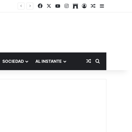
Facebook
X
YouTube
Instagram
Archive
Acceso
Publicación al a
Barra lateral
Publicación al aza
Buscar por
SOCIEDAD
AL INSTANTE