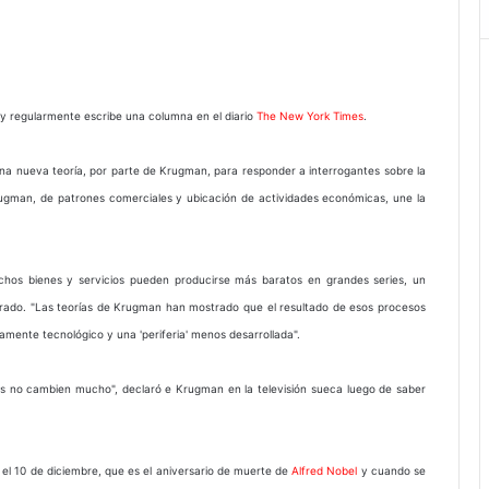
y regularmente escribe una columna en el diario
The New York Times
.
na nueva teoría, por parte de Krugman, para responder a interrogantes sobre la
 Krugman, de patrones comerciales y ubicación de actividades económicas, une la
hos bienes y servicios pueden producirse más baratos en grandes series, un
urado. "Las teorías de Krugman han mostrado que el resultado de esos procesos
amente tecnológico y una 'periferia' menos desarrollada".
as no cambien mucho", declaró e Krugman en la televisión sueca luego de saber
, el 10 de diciembre, que es el aniversario de muerte de
Alfred Nobel
y cuando se