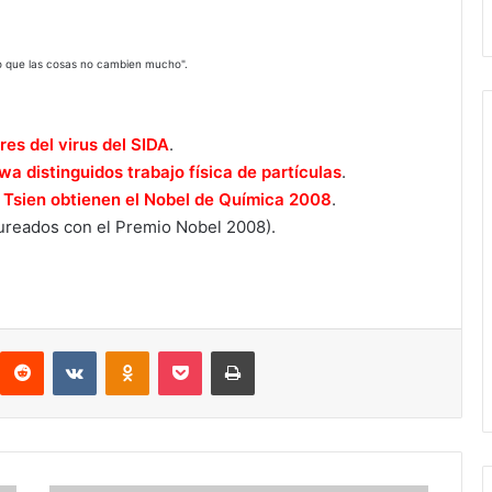
o que las cosas no cambien mucho".
es del virus del SIDA
.
a distinguidos trabajo física de partículas
.
 Tsien obtienen el Nobel de Química 2008
.
aureados con el Premio Nobel 2008).
interest
Reddit
VKontakte
Odnoklassniki
Pocket
Imprimir