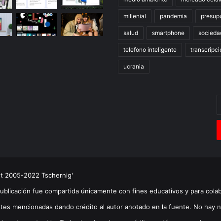
millenial
pandemia
presup
salud
smartphone
socieda
telefono inteligente
transcripci
ucrania
E
t
c
e
ht 2005-2022 Tschernig'
publicación fue compartida únicamente con fines educativos y para cola
tes mencionadas dando crédito al autor anotado en la fuente. No hay n