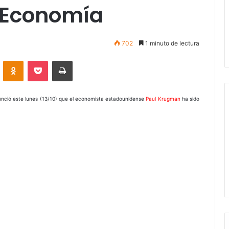
e Economía
702
1 minuto de lectura
VKontakte
Odnoklassniki
Pocket
Imprimir
nció este lunes (13/10) que el economista estadounidense
Paul Krugman
ha sido