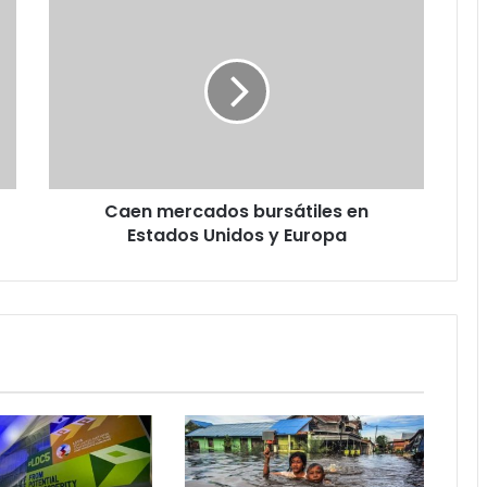
Caen
mercados
bursátiles
en
Estados
Unidos
y
Europa
Caen mercados bursátiles en
Estados Unidos y Europa