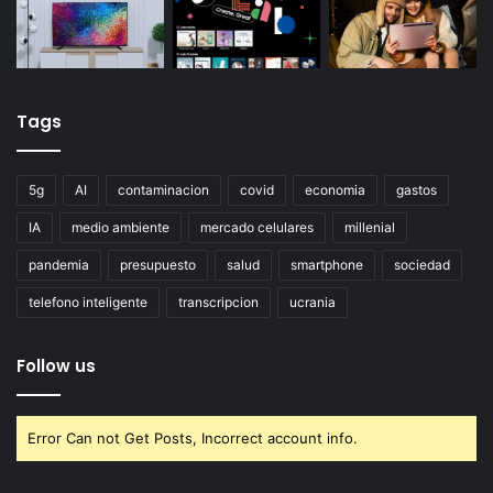
Tags
5g
AI
contaminacion
covid
economia
gastos
IA
medio ambiente
mercado celulares
millenial
pandemia
presupuesto
salud
smartphone
sociedad
telefono inteligente
transcripcion
ucrania
Follow us
Error Can not Get Posts, Incorrect account info.