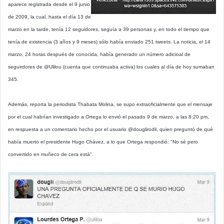
aparece registrada desde el 9 junio
de 2009, la cual, hasta el día 13 de
marzo en la tarde, tenía 12 seguidores, seguía a 39 personas y, en todo el tiempo que
tenía de existencia (3 años y 9 meses) sólo había enviado 251 tweets. La noticia, el 14
marzo, 24 horas después de conocida, había generado un número adicioal de
seguirdores de @Ulilou (cuenta que continuaba activa) los cuales al día de hoy sumaban
345.
Además, reporta la periodista Thabata Molina, se supo extraoficialmente que el mensaje
por el cual habrían investigado a Ortega lo envió el pasado 9 de marzo, a las 8:20 pm,
en respuesta a un comentario hecho por el usuario @douglirodil, quien preguntó de qué
había muerto el presidente Hugo Chávez, a lo que Ortega respondió: "No sé pero
convertido en muñeco de cera está".