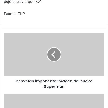
dejó entrever que <
>".
Fuente: THP
Desvelan
imponente
imagen
del
nuevo
Superman
Desvelan imponente imagen del nuevo
Superman
La
NASA
en