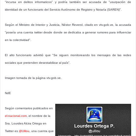
"incursa en delitos informaticos" y podría también ser acusada de "usurpación de
identidad de un funcionario del Servicio Autónomo de Registro y Notaría (SAREN)".
Según el Ministro de Interior y Justicia, Néstor Reverol, citado en vtv.gob.ve, la acusada
"poseía una cuenta twitter desde donde se dedicaba a generar rumores para influenciar
en la colectividad".
El alto funcionario advirtió que "Se siguen monitoreando los mensajes de las redes
sociales que pretenden desestabilizar al país".
Imagen tomada de la página vtv.gob.ve.
NdE
Según comentarios publicados en
el-nacional.com
, el nombre de la
Sra. Lourdes Alcira Ortega en
Twitter es
@Ulilou
, una cuenta que