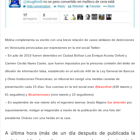
Molina complementa su escrito con una breve relación de casos similares de detenciones
en Venezuela provocadas por expresiones en la red social Twitter:
– En julio de 2010 fueron detenidos en Ciudad Bolívar Luis Enrique Acosta Oxford y
Carmen Cecilia Nares Castro, que fueron imputados por la presunta comisión del delito de
difusión de información falsa, establecido en el artículo 448 de la Ley General de Bancos
y Otras Instituciones Financieras; un tribunal les otorgó una medida cautelar de
presentación cada 15 días. Sus cuentas en la red social eran
@leaoxford
(436 tweets y
61 seguidres) y
@carmennares
(cero tweets y 10 seguidores).
– En septiembre de ese mismo año el ingeniero larense Jesús Majano
fue detenido
por,
supuestamente, instigar al magnicidio a través de la publicación de una foto del
presidente Chávez con una herida en la cara.
A última hora (más de un día después de publicada la