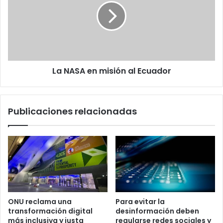
misión
al
Ecuador
La NASA en misión al Ecuador
Publicaciones relacionadas
ONU reclama una
Para evitar la
transformación digital
desinformación deben
más inclusiva y justa
regularse redes sociales y