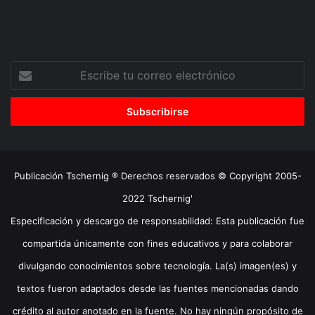
Escribe
tu
correo
electrónico
Publicación Tschernig ® Derechos reservados © Copyright 2005-
2022 Tschernig'
Especificación y descargo de responsabilidad: Esta publicación fue
compartida únicamente con fines educativos y para colaborar
divulgando conocimientos sobre tecnología. La(s) imagen(es) y
textos fueron adaptados desde las fuentes mencionadas dando
crédito al autor anotado en la fuente. No hay ningún propósito de