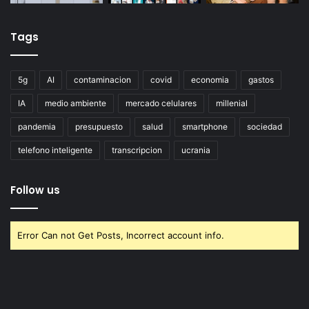
Tags
5g
AI
contaminacion
covid
economia
gastos
IA
medio ambiente
mercado celulares
millenial
pandemia
presupuesto
salud
smartphone
sociedad
telefono inteligente
transcripcion
ucrania
Follow us
Error Can not Get Posts, Incorrect account info.