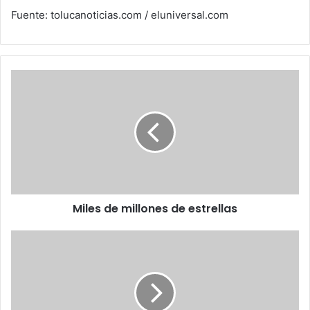
Fuente: tolucanoticias.com / eluniversal.com
Miles
de
millones
de
estrellas
Miles de millones de estrellas
¿Twitter
de
pago?