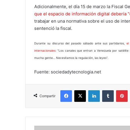
Adicionalmente, el día 15 de marzo la Fiscal G
que el espacio de información digital debería "
trabajar en una normativa sobre el uso de intern
sentenció la fiscal.
Durante su discurso del pasado sábado ante sus partidarios,
el
internacionales
: "Los canales que entran a Venezuela por satélit
mucha gente… Necesitamos la regulación, las leyes".
Fuente: sociedadytecnologia.net
Facebook
X
LinkedIn
Tumblr
P
Compartir
Punto