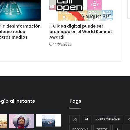
r la desinformación
¡Tu idea digital puede ser
larse redes
premiada en el World Summit
 otros medios
Award!
11/05/2022
gía al instante
Tags
5g
AI
contaminacion
economia
gastos
IA