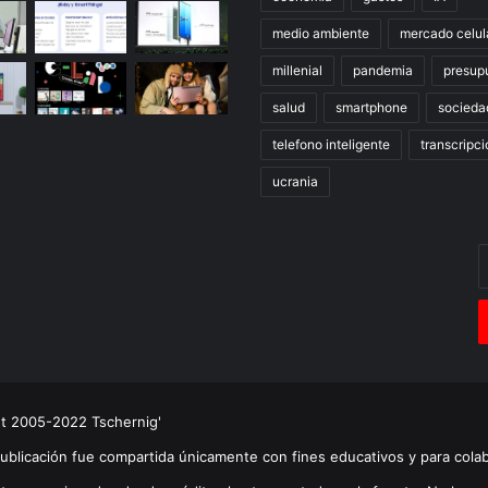
medio ambiente
mercado celul
millenial
pandemia
presup
salud
smartphone
socieda
telefono inteligente
transcripci
ucrania
E
t
c
e
ht 2005-2022 Tschernig'
publicación fue compartida únicamente con fines educativos y para cola