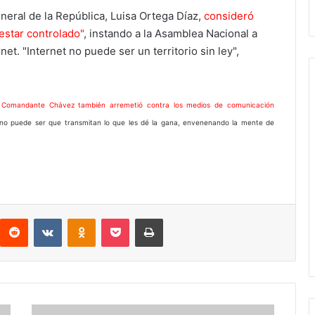
eneral de la República, Luisa Ortega Díaz,
consideró
estar controlado"
, instando a la Asamblea Nacional a
et. "Internet no puede ser un territorio sin ley",
 Comandante Chávez también arremetió contra los medios de comunicación
e no puede ser que transmitan lo que les dé la gana, envenenando la mente de
interest
Reddit
VKontakte
Odnoklassniki
Pocket
Imprimir
NAP: