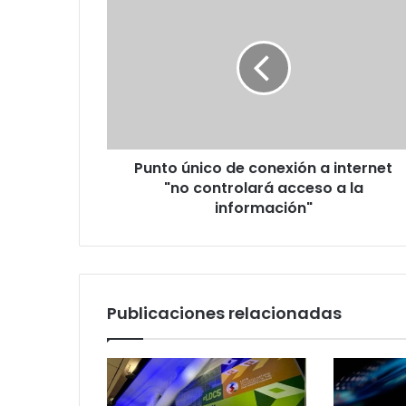
único
de
conexión
a
internet
"no
controlará
acceso
Punto único de conexión a internet
a
la
"no controlará acceso a la
información"
información"
Publicaciones relacionadas