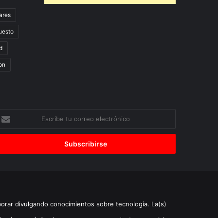
ares
uesto
d
on
scribe
u
orreo
lectrónico
borar divulgando conocimientos sobre tecnología. La(s)