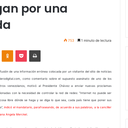
gan por una
da
753
1 minuto de lectura
VKontakte
Odnoklassniki
Pocket
Imprimir
ifusión de una información errónea colocada por un visitante del sitio de noticias
cierodigital.com, como comentario sobre el supuesto asesinato de uno de los
stros venezolanos, motivó al Presidente Chávez a enviar nuevas proclamas
cionadas con la necesidad de controlar la red de redes: "Internet no puede ser
cosa libre dónde se haga y se diga lo que sea, cada país tiene que poner sus
as",
indicó el mandatario, parafraseando, de acuerdo a sus palabras, a la canciller
ana Angela Merckel
.