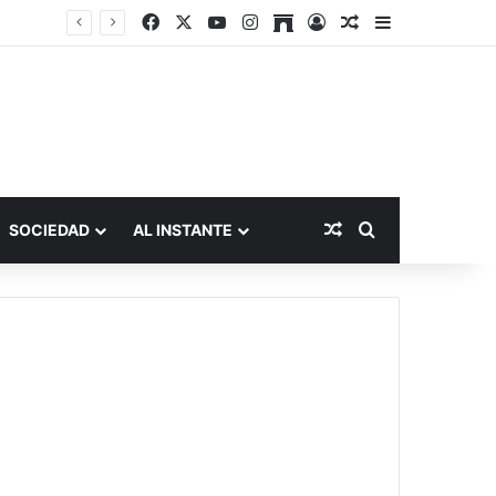
Facebook
X
YouTube
Instagram
Archive
Acceso
Publicación al a
Barra lateral
Publicación al aza
Buscar por
SOCIEDAD
AL INSTANTE