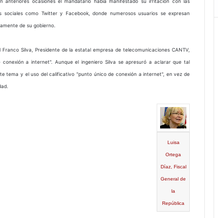
n anteriores ocasiones el mandatario había manifestado su irritación con las
s sociales como Twitter y Facebook, donde numerosos usuarios se expresan
icamente de su gobierno.
l Franco Silva, Presidente de la estatal empresa de telecomunicaciones CANTV,
 conexión a internet". Aunque el ingeniero Silva se apresuró a aclarar que tal
este tema y el uso del calificativo "punto único de conexión a internet", en vez de
dad.
Luisa
Ortega
Díaz, Fiscal
General de
la
República