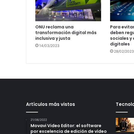
ONU reclama una
Para evita
transformación digital más
deben regu
inclusiva y justa
sociales y
digitales
14/03/2023
28/02/2023
Artículos más vistos
Tecnolo
21/06/2022
Movavi Video Editor: el software
por excelencia de edición de vídeo