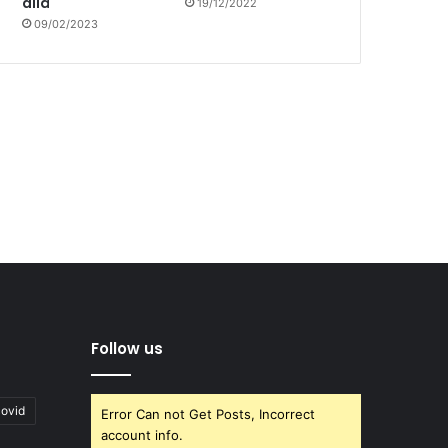
allá
19/12/2022
09/02/2023
Follow us
covid
Error Can not Get Posts, Incorrect
account info.