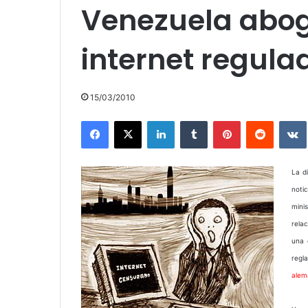
Venezuela abo
internet regula
15/03/2010
Facebook
X
LinkedIn
Tumblr
Pinterest
Reddit
La d
noti
mini
rela
una 
regl
alem