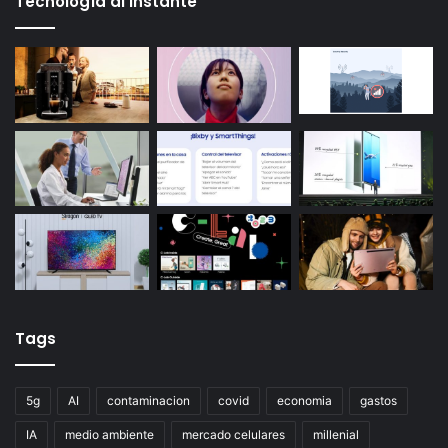
Tecnología al instante
Tags
5g
AI
contaminacion
covid
economia
gastos
IA
medio ambiente
mercado celulares
millenial