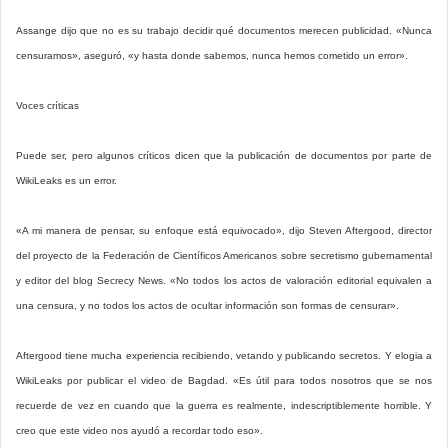
Assange dijo que no es su trabajo decidir qué documentos merecen publicidad. «Nunca
censuramos», aseguró, «y hasta donde sabemos, nunca hemos cometido un error».
Voces críticas
Puede ser, pero algunos críticos dicen que la publicación de documentos por parte de
WikiLeaks es un error.
«A mi manera de pensar, su enfoque está equivocado», dijo Steven Aftergood, director
del proyecto de la Federación de Científicos Americanos sobre secretismo gubernamental
y editor del blog Secrecy News. «No todos los actos de valoración editorial equivalen a
una censura, y no todos los actos de ocultar información son formas de censurar».
Aftergood tiene mucha experiencia recibiendo, vetando y publicando secretos. Y elogia a
WikiLeaks por publicar el video de Bagdad. «Es útil para todos nosotros que se nos
recuerde de vez en cuando que la guerra es realmente, indescriptiblemente horrible. Y
creo que este video nos ayudó a recordar todo eso».