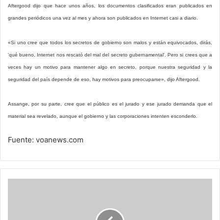
Aftergood dijo que hace unos años, los documentos clasificados eran publicados en
grandes periódicos una vez al mes y ahora son publicados en Internet casi a diario.
«Si uno cree que todos los secretos de gobierno son malos y están equivocados, dirás,
'qué bueno, Internet nos rescató del mal del secreto gubernamental'. Pero si crees que a
veces hay un motivo para mantener algo en secreto, porque nuestra seguridad y la
seguridad del país depende de eso, hay motivos para preocuparse», dijo Aftergood.
Assange, por su parte, cree que el público es el jurado y ese jurado demanda que el
material sea revelado, aunque el gobierno y las corporaciones intenten esconderlo.
Fuente: voanews.com
Porqué
dormimos
y
soñamos