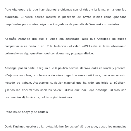
Pero Aftergood dijo que hay algunos problemas con el video y la forma en la que fue
publicado. El video parece mostrar la presencia de armas letales como granadas
propulsadas por cohetes, algo que los gráficos de pantalla de WikiLeaks no señalan.
Además, Assange dijo que el video era clasificado, algo que Aftergood no puede
comprobar si es cierto o no. Y la titulación del video –WikiLeaks lo llamó «Asesinato
colateral»- es algo que Aftergood considera muy propagandístico.
Assange, por su parte, aseguró que la política editorial de WikiLeaks es simple y potente.
«Dejamos en claro, a diferencia de otras organizaciones noticiosas, cómo es nuestro
método de trabajo. Aceptamos cualquier material que ha sido suprimido al público».
¿Todos los documentos secretos valen? «Claro que no», dijo Assange. «Estos son
documentos diplomáticos, políticos y/o históricos».
Palabras de apoyo y de cautela
David Kushner, escritor de la revista Mother Jones, señaló que todo, desde los manuales