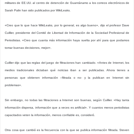
militares de EE.UU. al centro de detención de Guantánamo a los correos electrónicos de
Sarah Palin han sido publicados por WikiLeaks.
«Creo que lo que hace WikiLeaks, por lo general, es algo bueno», dijo el profesor Dave
Cuillier, presidente del Comité de Libertad de Información de la Sociedad Profesional de
Periodistas. «Creo que cuanta más información haya suelta por ahí para que podamos
tomar buenas decisiones, mejor».
Cuillier dijo que las reglas del juego de filtraciones han cambiado. «Antes de Internet, los
medios tradicionales dictaban qué noticias iban a ser publicadas. Ahora tienes a
personas que obtienen información –filtrada o no- y la publican en Internet sin
problemas».
Sin embargo, no todas las filtraciones a Internet son buenas, según Cuillier. «Hay tanta
información dispersa, información que a veces es artificial». Y cuantos menos periodistas
capacitados veten la información, menos confiable es, consideró.
Otra cosa que cambió es la frecuencia con la que se publica información filtrada. Steven