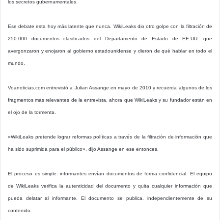
los secretos gubernamentales.
Ese debate esta hoy más latente que nunca. WikiLeaks dio otro golpe con la filtración de
250.000 documentos clasificados del Departamento de Estado de EE.UU. que
avergonzaron y enojaron al gobierno estadounidense y dieron de qué hablar en todo el
mundo.
Voanoticias.com entrevistó a Julian Assange en mayo de 2010 y recuerda algunos de los
fragmentos más relevantes de la entrevista, ahora que WikiLeaks y su fundador están en
el ojo de la tormenta.
«WikiLeaks pretende lograr reformas políticas a través de la filtración de información que
ha sido suprimida para el público», dijo Assange en ese entonces.
El proceso es simple: informantes envían documentos de forma confidencial. El equipo
de WikiLeaks verifica la autenticidad del documento y quita cualquier información que
pueda delatar al informante. El documento se publica, independientemente de su
contenido.