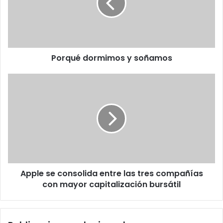
Porqué dormimos y soñamos
Apple
se
consolida
entre
las
tres
compañías
con
mayor
Apple se consolida entre las tres compañías
capitalización
bursátil
con mayor capitalización bursátil