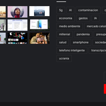
5g
AI
contaminacion
economia
gastos
IA
medio ambiente
mercado celul
millenial
pandemia
presup
salud
smartphone
socieda
telefono inteligente
transcripci
ucrania
E
t
c
e