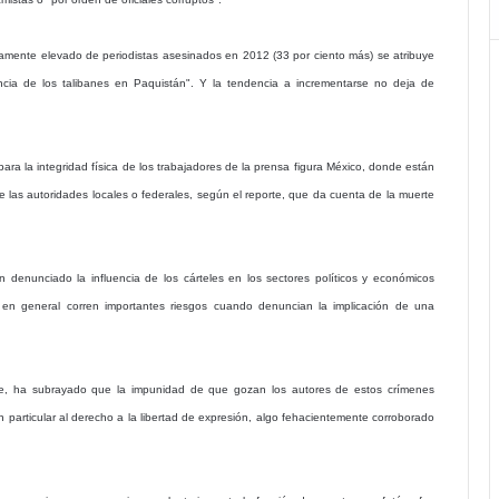
camente elevado de periodistas asesinados en 2012 (33 por ciento más) se atribuye
lencia de los talibanes en Paquistán". Y la tendencia a incrementarse no deja de
ara la integridad física de los trabajadores de la prensa figura México, donde están
ntre las autoridades locales o federales, según el reporte, que da cuenta de la muerte
n denunciado la influencia de los cárteles en los sectores políticos y económicos
e en general corren importantes riesgos cuando denuncian la implicación de una
oire, ha subrayado que la impunidad de que gozan los autores de estos crímenes
 particular al derecho a la libertad de expresión, algo fehacientemente corroborado