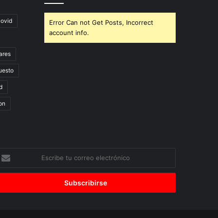
covid
Error Can not Get Posts, Incorrect
account info.
ares
uesto
d
on
scribe
u
orreo
lectrónico