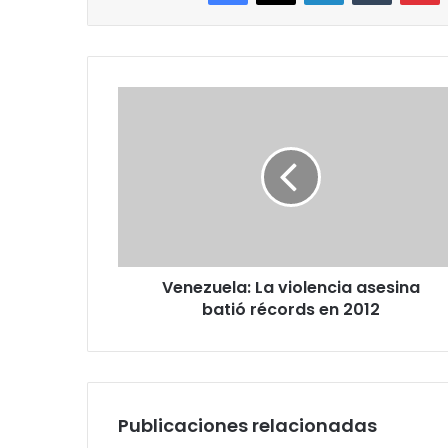
Venezuela:
La
violencia
asesina
batió
récords
en
2012
Venezuela: La violencia asesina
batió récords en 2012
Publicaciones relacionadas