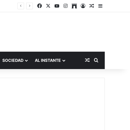
Facebook
X
YouTube
Instagram
Archive
Acceso
Publicación al a
Barra lateral
Publicación al aza
Buscar por
SOCIEDAD
AL INSTANTE