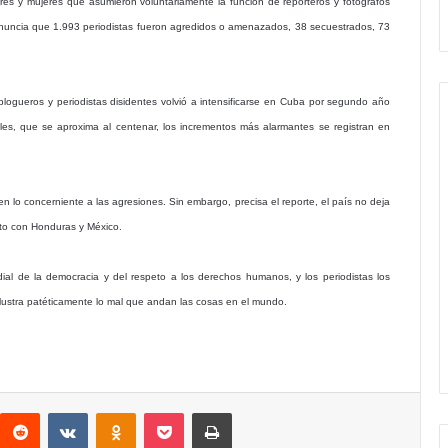
es y mujeres que asumieron voluntariamente la función de reporteros y fotógrafos
denuncia que 1.993 periodistas fueron agredidos o amenazados, 38 secuestrados, 73
blogueros y periodistas disidentes volvió a intensificarse en Cuba por segundo año
les, que se aproxima al centenar, los incrementos más alarmantes se registran en
 lo concerniente a las agresiones. Sin embargo, precisa el reporte, el país no deja
unto con Honduras y México.
dial de la democracia y del respeto a los derechos humanos, y los periodistas los
ilustra patéticamente lo mal que andan las cosas en el mundo.
interest
Reddit
VKontakte
Odnoklassniki
Pocket
Imprimir