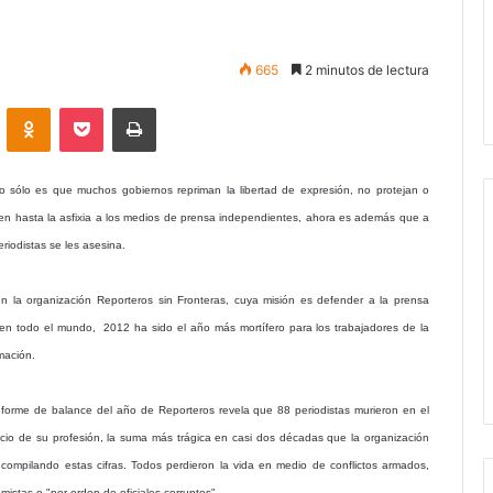
665
2 minutos de lectura
VKontakte
Odnoklassniki
Pocket
Imprimir
o sólo es que muchos gobiernos repriman la libertad de expresión, no protejan o
en hasta la asfixia a los medios de prensa independientes, ahora es además que a
eriodistas se les asesina.
n la organización Reporteros sin Fronteras, cuya misión es defender a la prensa
e en todo el mundo, 2012 ha sido el año más mortífero para los trabajadores de la
mación.
nforme de balance del año de Reporteros revela que 88 periodistas murieron en el
cicio de su profesión, la suma más trágica en casi dos décadas que la organización
a compilando estas cifras. Todos perdieron la vida en medio de conflictos armados,
istas o "por orden de oficiales corruptos".