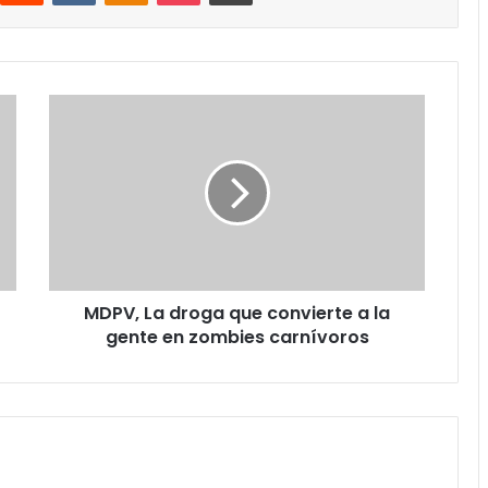
MDPV,
La
droga
que
convierte
a
la
gente
en
MDPV, La droga que convierte a la
zombies
carnívoros
gente en zombies carnívoros