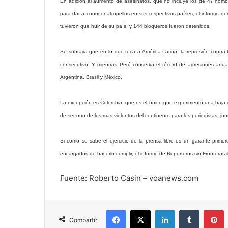
En adición al aumento de asesinatos, que no incluye los de 47 hombr
para dar a conocer atropellos en sus respectivos países, el informe 
tuvieron que huir de su país, y 144 blogueros fueron detenidos.
Se subraya que en lo que toca a América Latina, la represión contra 
consecutivo. Y mientras Perú conserva el récord de agresiones anua
Argentina, Brasil y México.
La excepción es Colombia, que es el único que experimentó una baja en
de ser uno de los más violentos del continente para los periodistas, j
Si como se sabe el ejercicio de la prensa libre es un garante primor
encargados de hacerlo cumplir, el informe de Reporteros sin Fronteras 
Fuente: Roberto Casin – voanews.com
Facebook
X
LinkedIn
Tumblr
P
Compartir