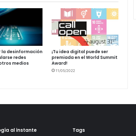
r la desinformación
¡Tu idea digital puede ser
larse redes
premiada en el World Summit
 otros medios
Award!
11/05/2022
gía al instante
Tags