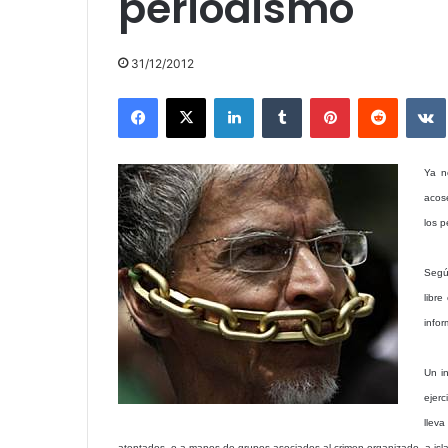
periodismo
31/12/2012
Facebook
X
LinkedIn
Tumblr
Pinterest
Reddit
Ya n
acos
los p
Segú
libr
infor
Un i
ejer
llev
atentados, o a manos de grupos asociados al crimen organizado, a islam