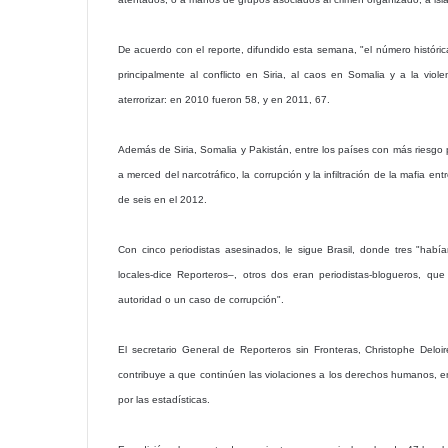
De acuerdo con el reporte, difundido esta semana, "el número históri
principalmente al conflicto en Siria, al caos en Somalia y a la vio
aterrorizar: en 2010 fueron 58, y en 2011, 67.
Además de Siria, Somalia y Pakistán, entre los países con más riesgo p
a merced del narcotráfico, la corrupción y la infiltración de la mafia e
de seis en el 2012.
Con cinco periodistas asesinados, le sigue Brasil, donde tres "había
locales-dice Reporteros–, otros dos eran periodistas-blogueros, qu
autoridad o un caso de corrupción".
El secretario General de Reporteros sin Fronteras, Christophe Del
contribuye a que continúen las violaciones a los derechos humanos, en
por las estadísticas.