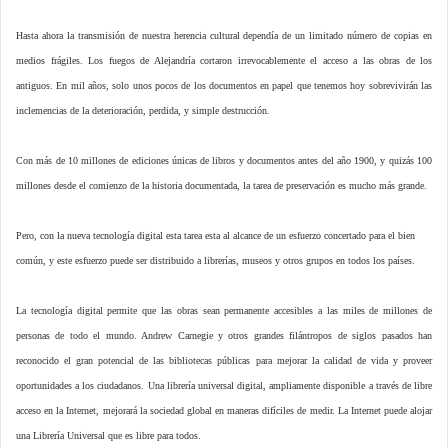
Hasta ahora la transmisión de nuestra herencia cultural dependía de un limitado número de copias en
medios frágiles. Los fuegos de Alejandría cortaron irrevocablemente el acceso a las obras de los
antiguos. En mil años, solo unos pocos de los documentos en papel que tenemos hoy sobrevivirán las
inclemencias de la deterioración, perdida, y simple destrucción.
Con más de 10 millones de ediciones únicas de libros y documentos antes del año 1900, y quizás 100
millones desde el comienzo de la historia documentada, la tarea de preservación es mucho más grande.
Pero, con la nueva tecnología digital esta tarea esta al alcance de un esfuerzo concertado para el bien
común, y este esfuerzo puede ser distribuido a librerías, museos y otros grupos en todos los países.
La tecnología digital permite que las obras sean permanente accesibles a las miles de millones de
personas de todo el mundo. Andrew Carnegie y otros grandes filántropos de siglos pasados han
reconocido el gran potencial de las bibliotecas públicas para mejorar la calidad de vida y proveer
oportunidades a los ciudadanos. Una librería universal digital, ampliamente disponible a través de libre
acceso en la Internet, mejorará la sociedad global en maneras difíciles de medir. La Internet puede alojar
una Librería Universal que es libre para todos.