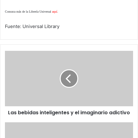
Conozca más de la Librería Universal
aquí
.
Fuente: Universal Library
Las
bebidas
inteligentes
y
el
imaginario
adictivo
Las bebidas inteligentes y el imaginario adictivo
Revista
Lucido
Nr.