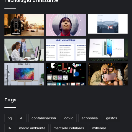
Tecnología al instante
Tags
5g
AI
contaminacion
covid
economia
gastos
IA
medio ambiente
mercado celulares
millenial