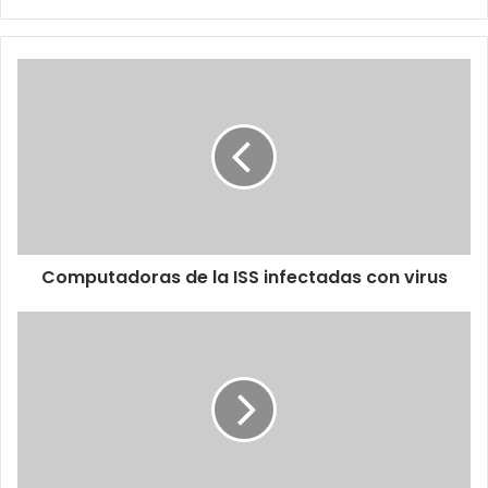
Computadoras
de
la
ISS
infectadas
con
virus
Computadoras de la ISS infectadas con virus
Gemalto
informa
resultados
del
primer
semestre
de
2008