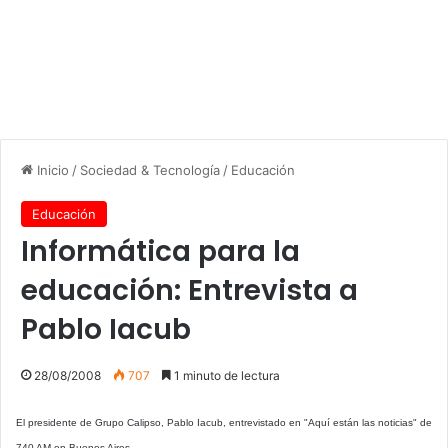
Inicio
/
Sociedad & Tecnología
/
Educación
Educación
Informática para la
educación: Entrevista a
Pablo Iacub
28/08/2008
707
1 minuto de lectura
El presidente de Grupo Calipso, Pablo Iacub, entrevistado en "Aquí están las noticias" de
740 AM en Buenos Aires.