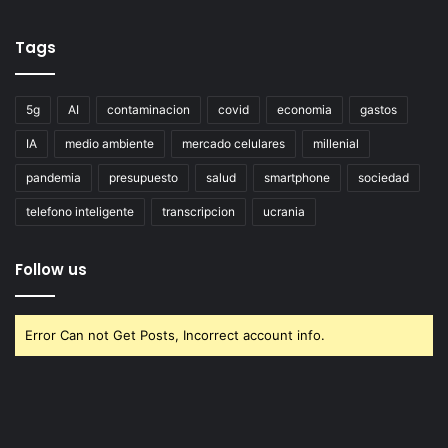
Tags
5g
AI
contaminacion
covid
economia
gastos
IA
medio ambiente
mercado celulares
millenial
pandemia
presupuesto
salud
smartphone
sociedad
telefono inteligente
transcripcion
ucrania
Follow us
Error Can not Get Posts, Incorrect account info.