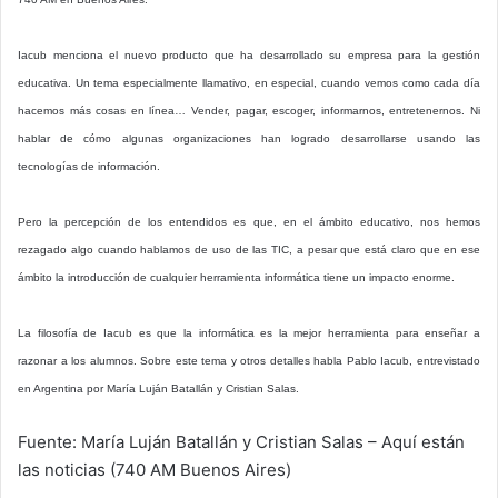
Iacub menciona el nuevo producto que ha desarrollado su empresa para la gestión
educativa. Un tema especialmente llamativo, en especial, cuando vemos como cada día
hacemos más cosas en línea… Vender, pagar, escoger, informarnos, entretenernos. Ni
hablar de cómo algunas organizaciones han logrado desarrollarse usando las
tecnologías de información.
Pero la percepción de los entendidos es que, en el ámbito educativo, nos hemos
rezagado algo cuando hablamos de uso de las TIC, a pesar que está claro que en ese
ámbito la introducción de cualquier herramienta informática tiene un impacto enorme.
La filosofía de Iacub es que la informática es la mejor herramienta para enseñar a
razonar a los alumnos. Sobre este tema y otros detalles habla Pablo Iacub, entrevistado
en Argentina por María Luján Batallán y Cristian Salas.
Fuente: María Luján Batallán y Cristian Salas – Aquí están
las noticias (740 AM Buenos Aires)