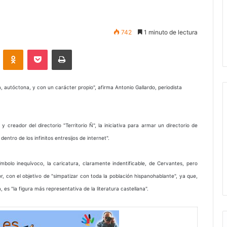
742
1 minuto de lectura
VKontakte
Odnoklassniki
Pocket
Imprimir
ca, autóctona, y con un carácter propio", afirma Antonio Gallardo, periodista
y creador del directorio "Territorio Ñ", la iniciativa para armar un directorio de
dentro de los infinitos entresijos de internet".
mbolo inequívoco, la caricatura, claramente indentificable, de Cervantes, pero
con el objetivo de "simpatizar con toda la población hispanohablante", ya que,
, es "la figura más representativa de la literatura castellana".