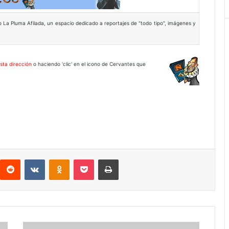
tio La Pluma Afilada, un espacio dedicado a reportajes de "todo tipo", imágenes y
sta dirección
o haciendo 'clic' en el icono de Cervantes que
interest
Reddit
VKontakte
Odnoklassniki
Pocket
Imprimir
Premios