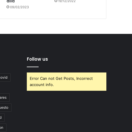
allá
19/12/2022
09/02/2023
Follow us
covid
Error Can not Get Posts, Incorrect
account info.
ares
uesto
d
on