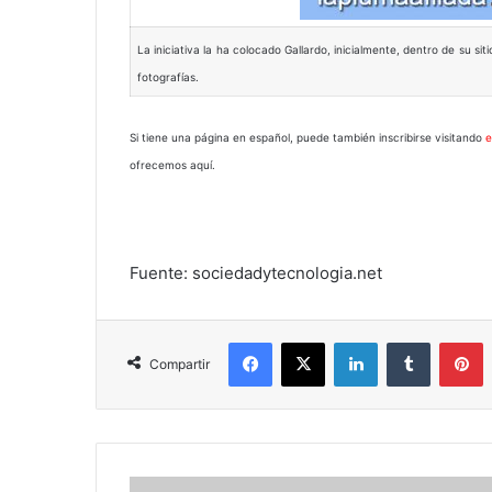
La iniciativa la ha colocado Gallardo, inicialmente, dentro de su si
fotografías.
Si tiene una página en español, puede también inscribirse visitando
e
ofrecemos aquí.
Fuente: sociedadytecnologia.net
Facebook
X
LinkedIn
Tumblr
P
Compartir
Jóven