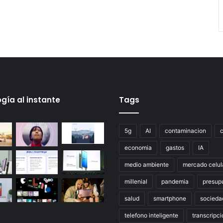
gía al instante
Tags
5g
AI
contaminacion
economia
gastos
IA
medio ambiente
mercado celul
millenial
pandemia
presup
salud
smartphone
socieda
telefono inteligente
transcripci