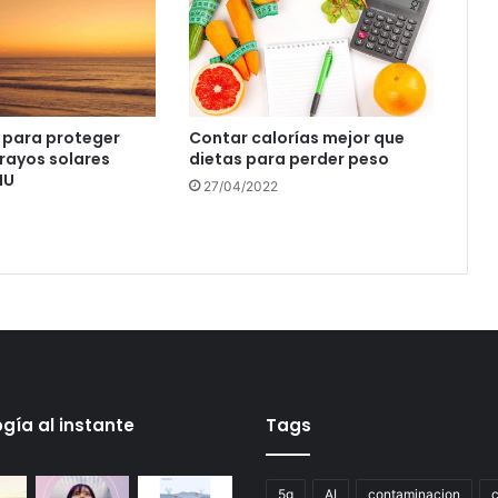
 para proteger
Contar calorías mejor que
 rayos solares
dietas para perder peso
NU
27/04/2022
gía al instante
Tags
5g
AI
contaminacion