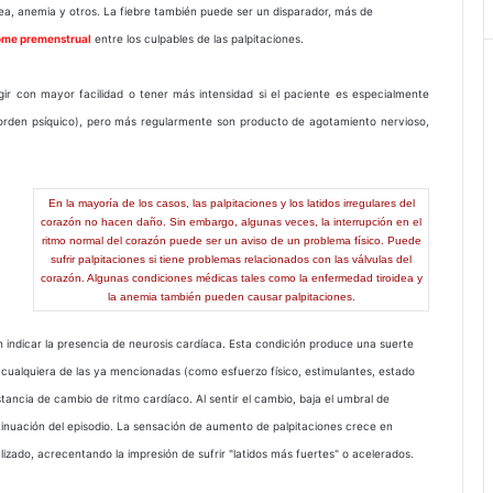
ea, anemia y otros. La fiebre también puede ser un disparador, más de
ome premenstrual
entre los culpables de las palpitaciones.
r con mayor facilidad o tener más intensidad si el paciente es especialmente
 orden psíquico), pero más regularmente son producto de agotamiento nervioso,
En la mayoría de los casos, las palpitaciones y los latidos irregulares del
corazón no hacen daño. Sin embargo, algunas veces, la interrupción en el
ritmo normal del corazón puede ser un aviso de un problema físico. Puede
sufrir palpitaciones si tiene problemas relacionados con las válvulas del
corazón. Algunas condiciones médicas tales como la enfermedad tiroidea y
la anemia también pueden causar palpitaciones.
 indicar la presencia de neurosis cardíaca. Esta condición produce una suerte
, cualquiera de las ya mencionadas (como esfuerzo físico, estimulantes, estado
nstancia de cambio de ritmo cardíaco. Al sentir el cambio, baja el umbral de
tinuación del episodio. La sensación de aumento de palpitaciones crece en
izado, acrecentando la impresión de sufrir "latidos más fuertes" o acelerados.