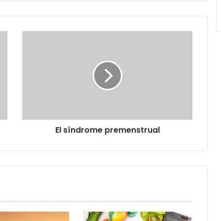
El
síndrome
premenstrual
El síndrome premenstrual