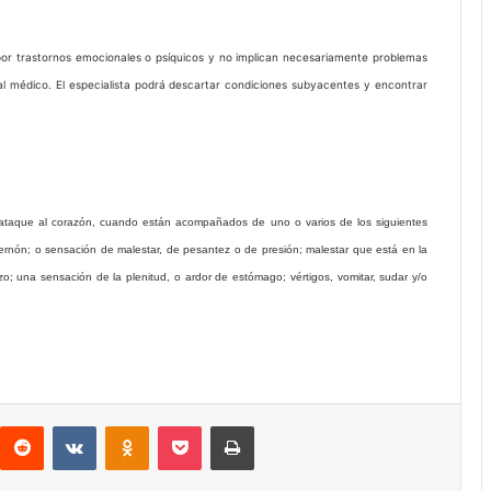
or trastornos emocionales o psíquicos y no implican necesariamente problemas
e al médico. El especialista podrá descartar condiciones subyacentes y encontrar
 ataque al corazón, cuando están acompañados de uno o varios de los siguientes
ternón; o sensación de malestar, de pesantez o de presión; malestar que está en la
azo; una sensación de la plenitud, o ardor de estómago; vértigos, vomitar, sudar y/o
interest
Reddit
VKontakte
Odnoklassniki
Pocket
Imprimir