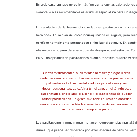
En todo caso, aunque no es lo más frecuente que las palpitaciones s
siempre lo más recomendable es acudir al especialista para un diagn
La regulación de la frecuencia cardíaca es producto de una serie
hormonas. La acción de estos neuroquímicos es regular, pero len
cardíaco normalmente permanecen al finalizar el estímulo. En cambio
el evento como para detenerlo cuando desaparece el estímulo. Por e
PMS), los episodios de palpitaciones pueden repetirse durante varios
Ciertos medicamentos, suplementos herbales y drogas ilícitas
pueden acelerar el corazón. Los medicamentos que pueden causar
palpitaciones incluyen los inhaladores para el asma y los
descongestionantes. La cafeína (en el café, en el té, refrescos
carbonatados, chocolate), el alcohol y el tabaco también pueden
causar palpitaciones. La gente que tiene neurosis de ansiedad
siente que el corazón le late fuertemente cuando sienten miedo o
cuando sufren un ataque de pánico.
Las palpitaciones, normalmente, no tienen consecuencias más allá d
disnea (que puede ser disparada por leves ataques de pánico). Per