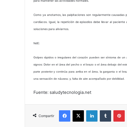
para mantener las actividades normales.
Como ya anotamos, las palpitaciones son regularmente causadas p
cardíacos. Igual, la repetición de episodios debe llevar al pacient
soluciones para aliviarnos.
NdE:
Golpes rápidos o irregulares del corazón pueden ser síntoma de un
signos: Dolor en el área del pecho o el brazo o el área debajo del es
parte posterior y continúa para arriba en el área, la garganta o el br
una sensación de náusea; y, falta de aire acompañado por debilidad.
Fuente: saludytecnologia.net
Facebook
X
LinkedIn
Tumblr
P
Compartir