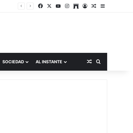
Facebook
X
YouTube
Instagram
Archive
Acceso
Publicación al a
Barra lateral
Publicación al aza
Buscar por
SOCIEDAD
AL INSTANTE