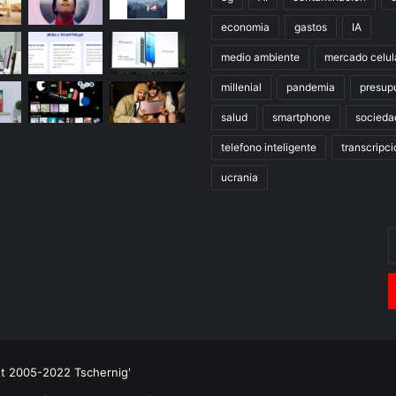
economia
gastos
IA
medio ambiente
mercado celul
millenial
pandemia
presup
salud
smartphone
socieda
telefono inteligente
transcripci
ucrania
E
t
c
e
ht 2005-2022 Tschernig'