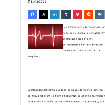
13/12/2008
Facebook
X
LinkedIn
Tumblr
Pinterest
Reddit
Las palpitaciones y la taquicardia s
físico que la disnea (la sensación l
peligrosas) junto con dolor.
Se manifiestan con una sensación 
también de ralentización. Estos c
irregulares.
La intensidad del cambio puede ser resultado de muchos factores, ta
cafeína, alcohol, etc.) o ciertos medicamentos (ansiolíticos, inhala
hormonales y, también, estado anímico general. Naturalmente, hay a