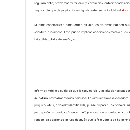
regularmente, problemas valvulares y coronarios, enfermedad tiroid
taquicardia que de palpitaciones. Igualmente, se ha incluido al
síndr
Muchos especialistas concuerdan en que los síntomas pueden surgi
sensitivo o nervioso. Esto puede implicar condiciones médicas (de
irritabilidad, falta de sueño, etc.
Informes médicos sugieren que la taquicardia y palpitaciones pueden
de natural retroalimentación psíquica. La circunstancia disparadora
psíquico, etc.), o "nada" identificable, puede disparar una primera i
percepción, es decir, se "siente más", provocando ansiedad y la con
reposo, en ocasiones incluso después que la frecuencia se ha normal