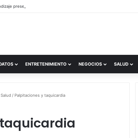
dizaje presencial vs. por internet
DATOS
ENTRETENIMIENTO
NEGOCIOS
SALUD
 Salud
/
Palpitaciones y taquicardia
 taquicardia