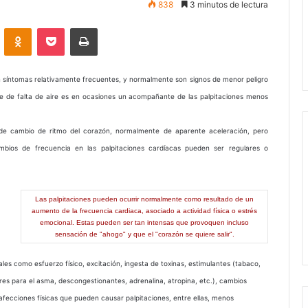
838
3 minutos de lectura
VKontakte
Odnoklassniki
Pocket
Imprimir
on síntomas relativamente frecuentes, y normalmente son signos de menor peligro
eve de falta de aire es en ocasiones un acompañante de las palpitaciones menos
de cambio de ritmo del corazón, normalmente de aparente aceleración, pero
ambios de frecuencia en las palpitaciones cardíacas pueden ser regulares o
Las palpitaciones pueden ocurrir normalmente como resultado de un
aumento de la frecuencia cardiaca, asociado a actividad física o estrés
emocional. Estas pueden ser tan intensas que provoquen incluso
sensación de "ahogo" y que el "corazón se quiere salir".
les como esfuerzo físico, excitación, ingesta de toxinas, estimulantes (tabaco,
dores para el asma, descongestionantes, adrenalina, atropina, etc.), cambios
fecciones físicas que pueden causar palpitaciones, entre ellas, menos