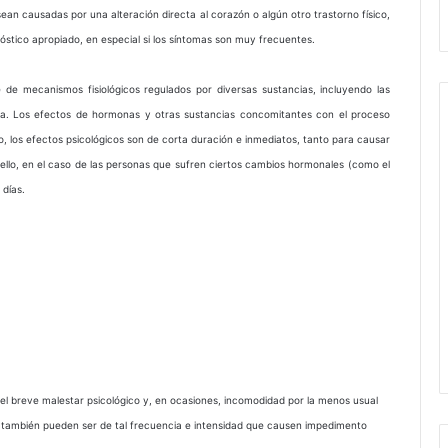
ean causadas por una alteración directa al corazón o algún otro trastorno físico,
óstico apropiado, en especial si los síntomas son muy frecuentes.
 de mecanismos fisiológicos regulados por diversas sustancias, incluyendo las
ta. Los efectos de hormonas y otras sustancias concomitantes con el proceso
, los efectos psicológicos son de corta duración e inmediatos, tanto para causar
llo, en el caso de las personas que sufren ciertos cambios hormonales (como el
 días.
el breve malestar psicológico y, en ocasiones, incomodidad por la menos usual
o también pueden ser de tal frecuencia e intensidad que causen impedimento