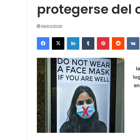
protegerse del 
06/03/2020
Facebook
X
LinkedIn
Tumblr
Pinterest
Reddit
l
lu
en