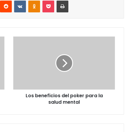
interest
Reddit
VKontakte
Odnoklassniki
Pocket
Imprimir
Los
beneficios
del
poker
para
la
salud
mental
Los beneficios del poker para la
salud mental