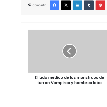
Facebook
X
LinkedIn
Tumblr
P
Compartir
El
lado
médico
de
los
monstruos
de
terror:
Vampiros
El lado médico de los monstruos de
y
hombres
terror: Vampiros y hombres lobo
lobo