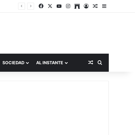
Facebook
X
YouTube
Instagram
Archive
Acceso
Publicación al a
Barra lateral
Publicación al aza
Buscar por
SOCIEDAD
AL INSTANTE