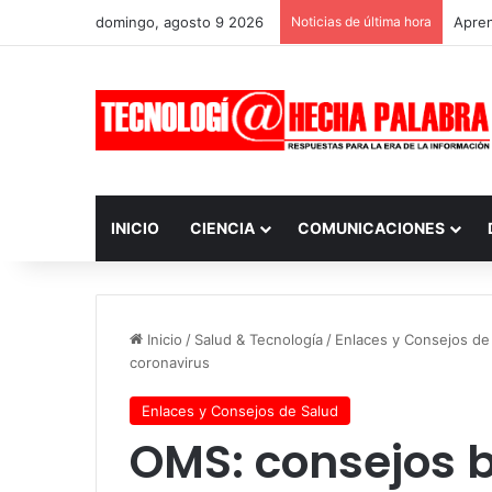
domingo, agosto 9 2026
Noticias de última hora
Apren
INICIO
CIENCIA
COMUNICACIONES
Inicio
/
Salud & Tecnología
/
Enlaces y Consejos de
coronavirus
Enlaces y Consejos de Salud
OMS: consejos 