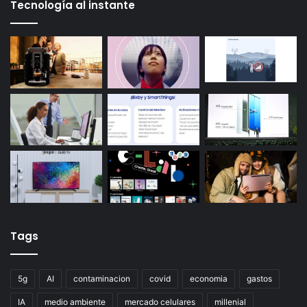
Tecnología al instante
Tags
5g
AI
contaminacion
covid
economia
gastos
IA
medio ambiente
mercado celulares
millenial