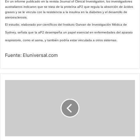
En un informe publicado en la revista Journal of Clinical Investigation, los investigadores
australianos indicaron que se trata de la proteína aP2 que regula la absorción de ácidos
grasos y se le vincula con la resistencia a la insulina en la diabetes y el desarrollo de
ateroesclerosis.
El estudio, elaborado por científicos del Instituto Garvan de Investigación Médica de
Sydney, señala que la aP2 desempeña un papel esencial en enfermedades del aparato
respiratorio, como el asma, y también podría estar vinculada a otros sistemas.
Fuente: Eluniversal.com
Gripe
aviar:
Entre
el
peligro
y
la
acción