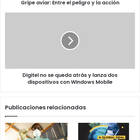
Gripe aviar: Entre el peligro y la acción
Digitel
no
se
queda
atrás
y
lanza
dos
dispositivos
Digitel no se queda atrás y lanza dos
con
Windows
dispositivos con Windows Mobile
Mobile
Publicaciones relacionadas