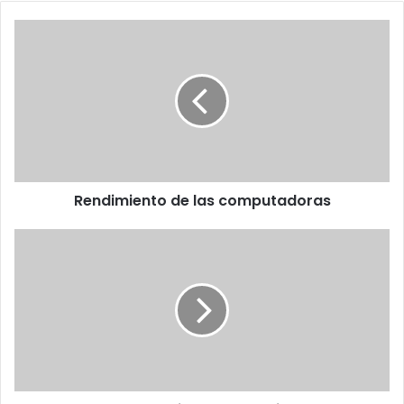
Rendimiento
de
las
computadoras
Rendimiento de las computadoras
Internet
interplanetario