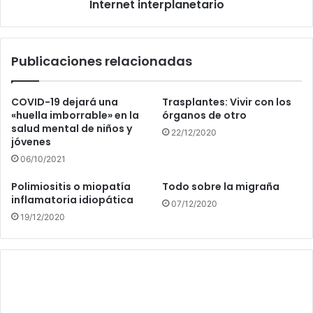
Internet interplanetario
Publicaciones relacionadas
COVID-19 dejará una
Trasplantes: Vivir con los
«huella imborrable» en la
órganos de otro
salud mental de niños y
22/12/2020
jóvenes
06/10/2021
Polimiositis o miopatía
Todo sobre la migraña
inflamatoria idiopática
07/12/2020
19/12/2020