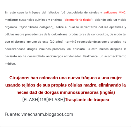
En este caso la tráquea del fallecido fué despoblada de células y
antígenos MHC
,
mediante sustancias químicas y enzimas (
bioingenieria tisular
), dejando solo un molde
órganico (tejido fibroso colágeno), sobre el cual se implantaron células epiteliales y
células madre procedentes de la colombiana productoras de condrocitos, de modo tal
que el sistema inmune de esta (30 años), terminó reconociéndolas como propias, no
necesitándose drogas inmunosupresoras, en absoluto. Cuatro meses después la
paciente no ha desarrollado anticuerpos antidonador. Realmente, un acontecimiento
médico.
Cirujanos han colocado una nueva tráquea a una mujer
usando tejidos de sus propias células madre, eliminando la
necesidad de dorgas inmunosupresoras (inglés)
[FLASH]116[/FLASH]
Trasplante de tráquea
Fuente: vmechanm.blogspot.com