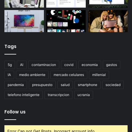
Tags
5g
AI
contaminacion
covid
economia
gastos
IA
medio ambiente
mercado celulares
millenial
pandemia
presupuesto
salud
smartphone
sociedad
telefono inteligente
transcripcion
ucrania
Follow us
Error Can not Get Posts, Incorrect account info.