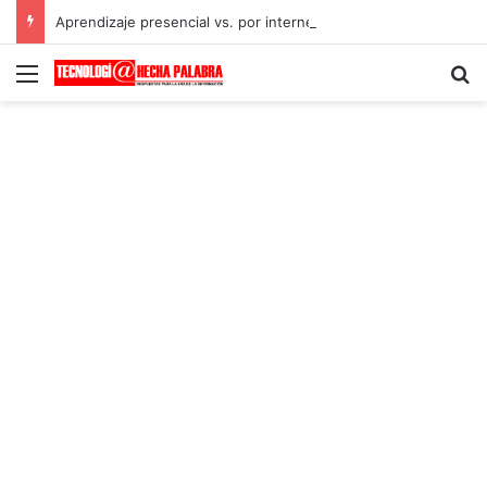
Aprendizaje presencial vs. por internet
Menú
B