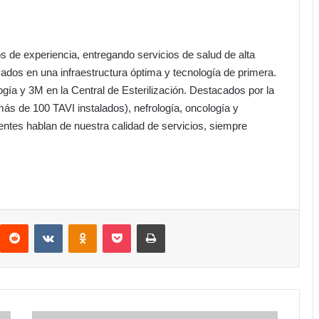
s de experiencia, entregando servicios de salud de alta
ados en una infraestructura óptima y tecnología de primera.
ogía y 3M en la Central de Esterilización. Destacados por la
ás de 100 TAVI instalados), nefrología, oncología y
ntes hablan de nuestra calidad de servicios, siempre
interest
Reddit
VKontakte
Odnoklassniki
Pocket
Imprimir
Innovadores