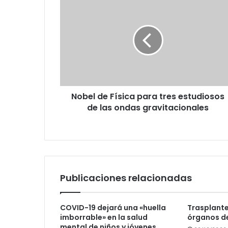
de
Física
para
tres
estudiosos
de
las
ondas
Nobel de Física para tres estudiosos
gravitacionales
de las ondas gravitacionales
Publicaciones relacionadas
COVID-19 dejará una «huella
Trasplantes
imborrable» en la salud
órganos d
mental de niños y jóvenes