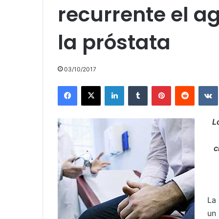
recurrente el 
la próstata
03/10/2017
Facebook
X
LinkedIn
Tumblr
Pinterest
Reddit
L
c
La
un