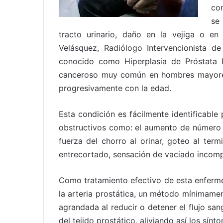
con
se 
tracto urinario, daño en la vejiga o en 
Velásquez, Radiólogo Intervencionista de
conocido como Hiperplasia de Próstata 
canceroso muy común en hombres mayores
progresivamente con la edad.
Esta condición es fácilmente identificable
obstructivos como: el aumento de número 
fuerza del chorro al orinar, goteo al term
entrecortado, sensación de vaciado incomple
Como tratamiento efectivo de esta enferm
la arteria prostática, un método mínimamen
agrandada al reducir o detener el flujo san
del tejido prostático, aliviando así los sínt