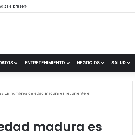
dizaje presencial vs. por internet
DATOS
ENTRETENIMIENTO
NEGOCIOS
SALUD
s
/
En hombres de edad madura es recurrente el
 edad madura es