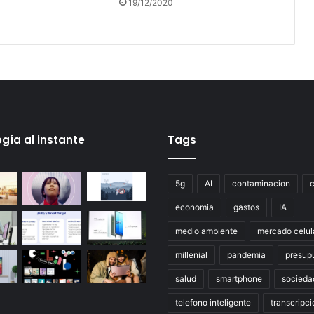
19/12/2020
gía al instante
Tags
5g
AI
contaminacion
economia
gastos
IA
medio ambiente
mercado celul
millenial
pandemia
presup
salud
smartphone
socieda
telefono inteligente
transcripci