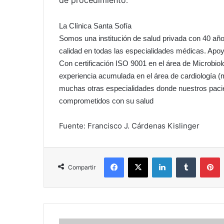
de procedimiento
.
La Clínica Santa Sofía
Somos una institución de salud privada con 40 año
calidad en todas las especialidades médicas. Apoy
Con certificación ISO 9001 en el área de Microbiol
experiencia acumulada en el área de cardiología (m
muchas otras especialidades donde nuestros pacie
comprometidos con su salud
Fuente: Francisco J. Cárdenas Kislinger
Facebook
X
LinkedIn
Tumblr
P
Compartir
Nobel