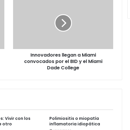
llegan
a
Miami
convocados
por
el
BID
y
Innovadores llegan a Miami
el
Miami
convocados por el BID y el Miami
Dade
Dade College
College
: Vivir con los
Polimiositis o miopatía
e otro
inflamatoria idiopática