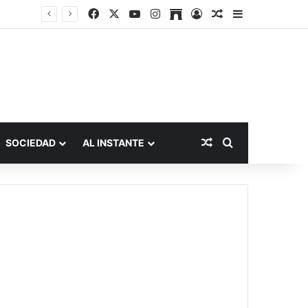
Facebook
X
YouTube
Instagram
Archive
Acceso
Publicación al a
Barra lateral
Publicación al aza
Buscar por
SOCIEDAD
AL INSTANTE