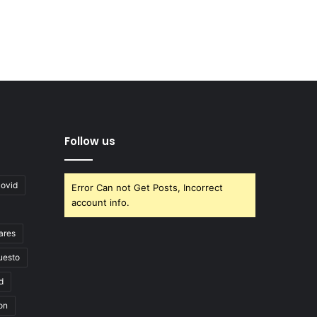
Follow us
covid
Error Can not Get Posts, Incorrect
account info.
ares
uesto
d
on