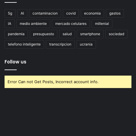
5g
AI
contaminacion
covid
economia
gastos
IA
medio ambiente
mercado celulares
millenial
pandemia
presupuesto
salud
smartphone
sociedad
telefono inteligente
transcripcion
ucrania
Follow us
Error Can not Get Posts, Incorrect account info.