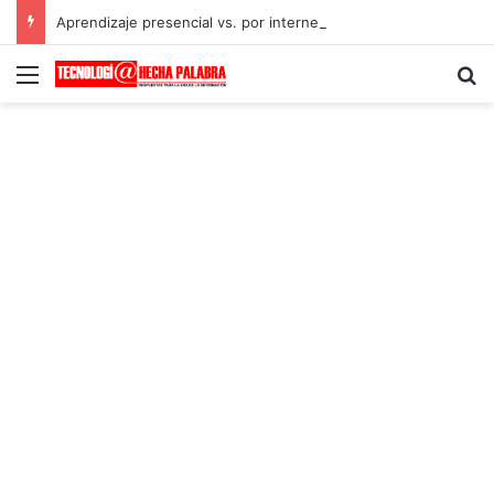
Aprendizaje presencial vs. por internet
Menú
B