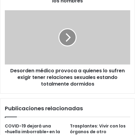
los hombres
Desorden
médico
provoca
a
quienes
lo
sufren
exigir
tener
Desorden médico provoca a quienes lo sufren
relaciones
sexuales
exigir tener relaciones sexuales estando
estando
totalmente dormidos
totalmente
dormidos
Publicaciones relacionadas
COVID-19 dejará una
Trasplantes: Vivir con los
«huella imborrable» en la
órganos de otro