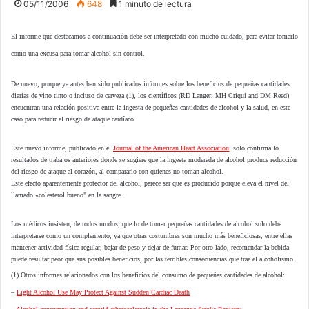
05/11/2006
648
1 minuto de lectura
El informe que destacamos a continuación debe ser interpretado con mucho cuidado, para evitar tomarlo
como una excusa para tomar alcohol sin control.
De nuevo, porque ya antes han sido publicados informes sobre los beneficios de pequeñas cantidades
diarias de vino tinto o incluso de cerveza (1), los científicos (RD Langer, MH Criqui and DM Reed)
encuentran una relación positiva entre la ingesta de pequeñas cantidades de alcohol y la salud, en este
caso para reducir el riesgo de ataque cardíaco.
Este nuevo informe, publicado en el
Journal of the American Heart Association
, solo confirma lo
resultados de trabajos anteriores donde se sugiere que la ingesta moderada de alcohol produce reducción
del riesgo de ataque al corazón, al compararlo con quienes no toman alcohol.
Este efecto aparentemente protector del alcohol, parece ser que es producido porque eleva el nivel del
llamado «colesterol bueno" en la sangre.
Los médicos insisten, de todos modos, que lo de tomar pequeñas cantidades de alcohol solo debe
interpretarse como un complemento, ya que otras costumbres son mucho más beneficiosas, entre ellas
mantener actividad física regular, bajar de peso y dejar de fumar. Por otro lado, recomendar la bebida
puede resultar peor que sus posibles beneficios, por las terribles consecuencias que trae el alcoholismo.
(1) Otros informes relacionados con los beneficios del consumo de pequeñas cantidades de alcohol:
–
Light Alcohol Use May Protect Against Sudden Cardiac Death