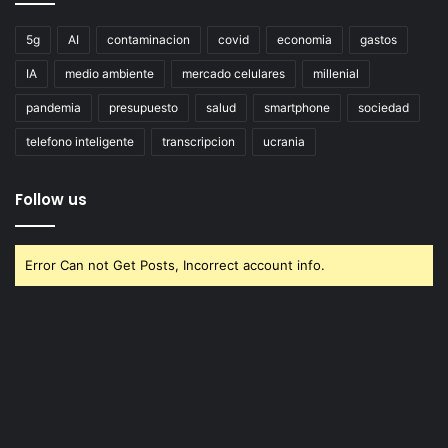
5g
AI
contaminacion
covid
economia
gastos
IA
medio ambiente
mercado celulares
millenial
pandemia
presupuesto
salud
smartphone
sociedad
telefono inteligente
transcripcion
ucrania
Follow us
Error Can not Get Posts, Incorrect account info.