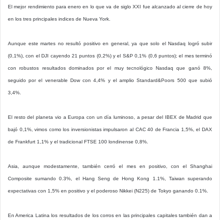
El mejor rendimiento para enero en lo que va de siglo XXI fue alcanzado al cierre de hoy
en los tres principales indices de Nueva York.
Aunque este martes no resultó positivo en general, ya que solo el Nasdaq logró subir
(0,1%), con el DJI cayendo 21 puntos (0,2%) y el S&P 0,1% (0,6 puntos); el mes terminó
con robustos resultados dominados por el muy tecnológico Nasdaq que ganó 8%,
seguido por el venerable Dow con 4,4% y el amplio Standard&Poors 500 que subió
3,4%.
El resto del planeta vio a Europa con un día luminoso, a pesar del IBEX de Madrid que
bajó 0,1%, vimos como los inversionistas impulsaron al CAC 40 de Francia 1,5%, el DAX
de Frankfurt 1,1% y el tradicional FTSE 100 londinense 0,8%.
Asia, aunque modestamente, también cerró el mes en positivo, con el Shanghai
Composite sumando 0.3%, el Hang Seng de Hong Kong 1.1%, Taiwan superando
expectativas con 1,5% en positivo y el poderoso Nikkei (N225) de Tokyo ganando 0.1%.
En America Latina los resultados de los corros en las principales capitales también dan a