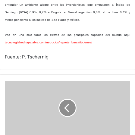
entender un ambiente alegre entre los inversionistas, que empujaron al índice de
Santiago (IPSA) 0,9%, 0,7% a Bogota, al Merval argentino 0,6%, al de Lima 0,4% y
medio por ciento a los indices de Sao Paulo y México.
Vea en una sola tabla los cierres de las principales capitales del mundo aqui
tecnologiahechapalabra.com/negocios/reporte_bursatil/cierres/
Fuente: P. Tschernig
No
al
Alzheimer:
estimule
la
mente