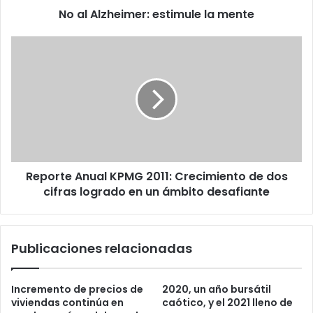
No al Alzheimer: estimule la mente
Reporte
Anual
KPMG
2011:
Crecimiento
de
dos
cifras
logrado
Reporte Anual KPMG 2011: Crecimiento de dos
en
un
cifras logrado en un ámbito desafiante
ámbito
desafiante
Publicaciones relacionadas
Incremento de precios de
2020, un año bursátil
viviendas continúa en
caótico, y el 2021 lleno de