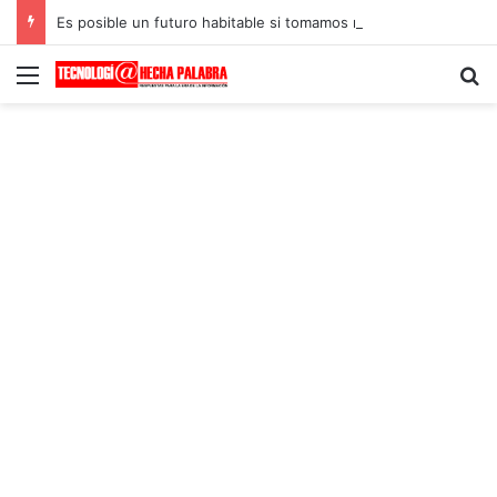
Es posible un futuro habitable si tomamos medidas climáticas urgentes
Menú
B