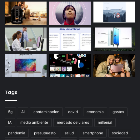
Tags
5g
AI
contaminacion
covid
economia
gastos
IA
medio ambiente
mercado celulares
millenial
pandemia
presupuesto
salud
smartphone
sociedad