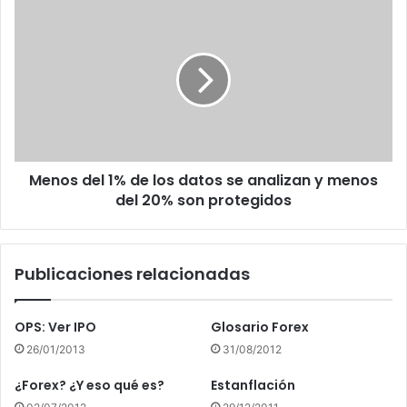
Menos
del
1%
de
los
datos
se
analizan
y
Menos del 1% de los datos se analizan y menos
menos
del
del 20% son protegidos
20%
son
protegidos
Publicaciones relacionadas
OPS: Ver IPO
Glosario Forex
26/01/2013
31/08/2012
¿Forex? ¿Y eso qué es?
Estanflación