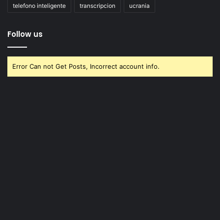
telefono inteligente
transcripcion
ucrania
Follow us
Error Can not Get Posts, Incorrect account info.