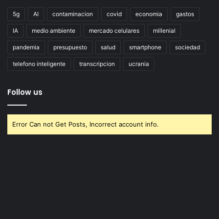
5g
AI
contaminacion
covid
economia
gastos
IA
medio ambiente
mercado celulares
millenial
pandemia
presupuesto
salud
smartphone
sociedad
telefono inteligente
transcripcion
ucrania
Follow us
Error Can not Get Posts, Incorrect account info.