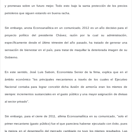
y promesas sobre un futuro mejor. Todo esto bajo la santa protección de los precios
petroleros que siguen estando en buena racha.
Sin embargo, anota Econoanalítica en un comunicado, 2012 es un año decisivo para el
proyecto político del presidente Chávez, razón por la cual su administración,
específicamente desde el último trimestre del año pasado, ha tratado de generar una
sensación de bienestar en el país, para tratar de maquillar la deteriorada imagen de su
Gobierno.
En este sentido, José Luis Saboin, Economista Senior de la firma, explica que en el
ámbito económico "los principales mecanismos a través de los cuales el Ejecutivo
Nacional contaba para lograr concebir dicha ilusión de armonía eran los mismos de
siempre: incrementos sustanciales en el gasto público y una mayor asignación de divisas
al sector privado".
Sin embargo, para el cierre de 2011, afirma Econoamalítica en su comunicado, "solo el
primer mecanismo (gasto público) fue el que pareciera haberse ejecutado con éxito, pues
la mejora en el desempeño del mercado cambiario no tuvo los mismos resultados. Las