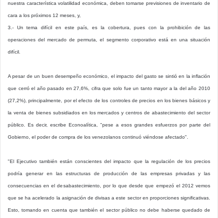
nuestra característica volatilidad económica, deben tomarse previsiones de inventario de
cara a los próximos 12 meses, y,
3.- Un tema difícil en este país, es la cobertura, pues con la prohibición de las
operaciones del mercado de permuta, el segmento corporativo está en una situación
difícil.
A pesar de un buen desempeño económico, el impacto del gasto se sintió en la inflación
que cerró el año pasado en 27,6%, cifra que solo fue un tanto mayor a la del año 2010
(27,2%), principalmente, por el efecto de los controles de precios en los bienes básicos y
la venta de bienes subsidiados en los mercados y centros de abastecimiento del sector
público. Es decir, escribe Econoalítica, "pese a esos grandes esfuerzos por parte del
Gobierno, el poder de compra de los venezolanos continuó viéndose afectado".
"El Ejecutivo también están conscientes del impacto que la regulación de los precios
podría generar en las estructuras de producción de las empresas privadas y las
consecuencias en el desabastecimiento, por lo que desde que empezó el 2012 vemos
que se ha acelerado la asignación de divisas a este sector en proporciones significativas.
Esto, tomando en cuenta que también el sector público no debe haberse quedado de