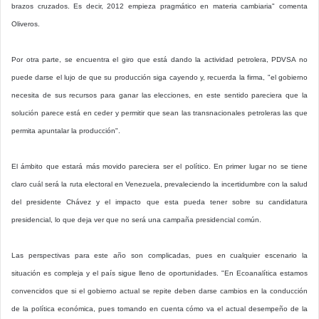
brazos cruzados. Es decir, 2012 empieza pragmático en materia cambiaria" comenta
Oliveros.
Por otra parte, se encuentra el giro que está dando la actividad petrolera, PDVSA no
puede darse el lujo de que su producción siga cayendo y, recuerda la firma, "el gobierno
necesita de sus recursos para ganar las elecciones, en este sentido pareciera que la
solución parece está en ceder y permitir que sean las transnacionales petroleras las que
permita apuntalar la producción".
El ámbito que estará más movido pareciera ser el político. En primer lugar no se tiene
claro cuál será la ruta electoral en Venezuela, prevaleciendo la incertidumbre con la salud
del presidente Chávez y el impacto que esta pueda tener sobre su candidatura
presidencial, lo que deja ver que no será una campaña presidencial común.
Las perspectivas para este año son complicadas, pues en cualquier escenario la
situación es compleja y el país sigue lleno de oportunidades. "En Ecoanalítica estamos
convencidos que si el gobierno actual se repite deben darse cambios en la conducción
de la política económica, pues tomando en cuenta cómo va el actual desempeño de la