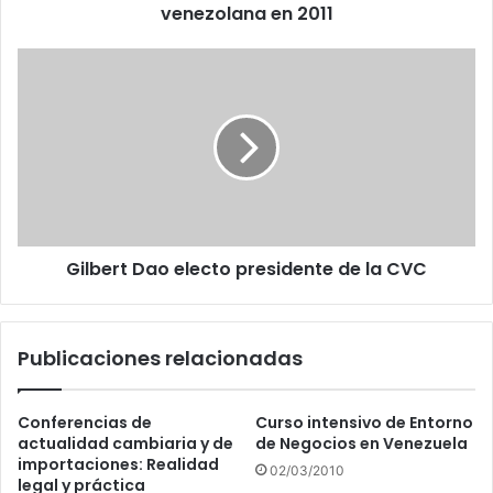
venezolana en 2011
Gilbert
Dao
electo
presidente
de
la
CVC
Gilbert Dao electo presidente de la CVC
Publicaciones relacionadas
Conferencias de
Curso intensivo de Entorno
actualidad cambiaria y de
de Negocios en Venezuela
importaciones: Realidad
02/03/2010
legal y práctica