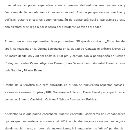
Ecoanalítica, empresa especializada en el análisis del entorno macroeconómico y
financiero de Venezuela anunció su acostumbrado foro de perspectivas económicas y
políticas, durante el cual los ponentes tratarán de aclarar cuál será el panorama de este
año electoral si se llega a dar la salida del presidente Chávez del poder.
El foro, que en esta oportunidad lleva por nombre "El tipo de cambio… ¿El cambio del
tipo?, se realizará en la Quinta Esmeralda en la ciudad de Caracas el próximo jueves 22
de marzo desde las 7:30 am hasta la 1:00 pm, y contará con la participación de Cristina
Rodríguez, Pedro Palma, Alejandro Grisanti, Luis Vicente León, Asdrúbal Oliveros, José
Luis Saboín y Nicmar Evans.
Dentro de la temática que será analizada en el foro se encuentran aspectos como: el
escenario Petrolero, Empleo y PIB, Monetario e Inflación, Gasto Fiscal y su impacto en el
consumo, Entorno Cambiario, Opinión Pública y Perspectiva Política.
Adelantando lo que podría escucharse durante el evento, los voceros de Econoanalítica
opinan que, en materia económica, el 2012 no tendrá mayores cambios, se seguirá
viendo mucho gasto, un boom de importaciones, la inauguración de "obras" por doquier