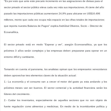
"Es por esto que ante este precario incremento en las asignaciones de divisas para el
sector privado el sector público eleva cada vez más sus importaciones. Al cierre del año
pasado las importaciones públicas aumentaron 24,9% para ubicarse en US$16.496
millones, monto que cada vez ocupa más espacio en las cifras totales de importaciones
que reporta nuestra Balanza de Pagos" explica Asdrúbal Oliveros, Socio – Director de
Ecoanalítica.
El sector privado está en modo "Esperar y ver", asegún Econoanalítica, ya que los
próximos 3 años serán complejos y las empresas deben prepararse para operar en un
entorno difícil y cambiante.
Tomando en cuenta el panorama, los analistas opinan que los empresarios venezolanos
deben aprovechar tres elementos claves de la situación actual:
1.- La economía y el consumo van a crecer el motor del gasto ya esta andando y los
próximos meses van ser buenos. El sector comercial y la actividad financiera serán los
líderes del crecimiento.
2.- Cuidar los inventarios, especialmente de aquellos sectores que no son objeto de
fuerte regulación como alimentos y medicinas. En medio de la incertidumbre política y