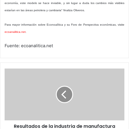
economía, este modelo se hace inviable, y sin lugar a duda los cambios más visibles
estarían en las áreas petrolera y cambiaria" finaliza Oliveros.
Para mayor información sobre Econoalítica y su Foro de Perspectiva económicas, visite
ecoanalitica.net
.
Fuente: ecoanalitica.net
Resultados
de
la
industria
de
manufactura
venezolana
en
2011
Resultados de la industria de manufactura